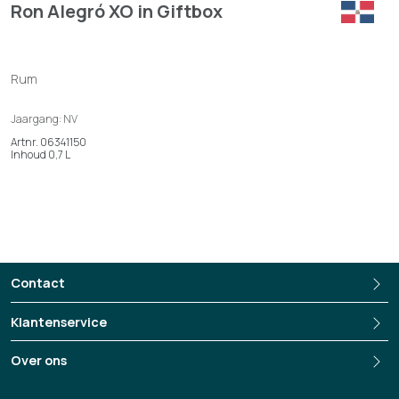
Ron Alegró XO in Giftbox
Rum
Jaargang: NV
Artnr. 06341150
Inhoud 0,7 L
Contact
Klantenservice
Over ons
+3135-694 13 33