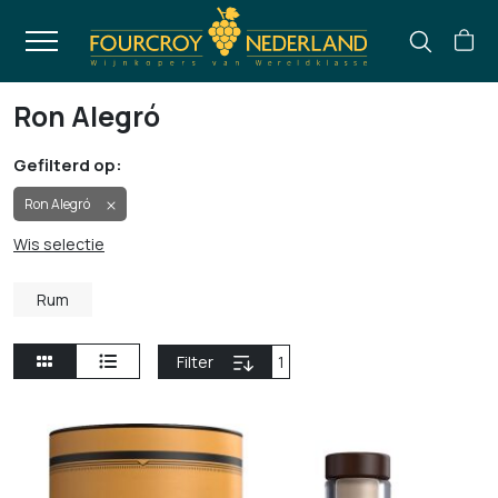
Ron Alegró
Gefilterd op:
Ron Alegró
Wis selectie
Rum
Filter
1