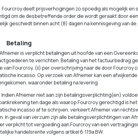
ourcroy deelt prijsverhogingen zo spoedig als mogelijk en s
tigd om de desbetreffende order die wordt geraakt door een p
telijk geschiedt binnen acht (8) dagen na kennisgeving van de
Betaling
fnemer is verplicht betalingen uit hoofde van een Overeenk
ctgoederen te verrichten. Betaling van het factuurbedrag gesc
e van Fourcroy, (ii) per overschrijving naar de door Fourcroy 
tische incasso. Op verzoek van Afnemer kan een afwijkende
ngekomen, waaronder betaling na levering.
ndien Afnemer niet aan zijn betalingsverplichting(en) vold
bankrekening ten dage als waarop Fourcroy gerechtigd is het
tische incasso af te schrijven, verkeert Afnemer van rechts
m. In geval van verzuim zijn alle betalingsverplichtingen van 
r verplicht tot vergoeding aan Fourcroy van een vertragings
telijke handelsrente volgens artikel 6:119a BW.