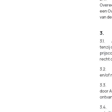
Overee
een Ov
van de
3. O
3.1. A
tenzij
prijsc
recht 
3.2. 
en/of 
3.3. H
door A
ontvan
3.4. O