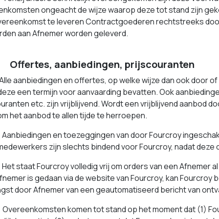
nkomsten ongeacht de wijze waarop deze tot stand zijn gekom
ereenkomst te leveren Contractgoederen rechtstreeks door 
rden aan Afnemer worden geleverd.
ffertes, aanbiedingen, prijscouranten
lle aanbiedingen en offertes, op welke wijze dan ook door of 
 deze een termijn voor aanvaarding bevatten. Ook aanbiedinge
ouranten etc. zijn vrijblijvend. Wordt een vrijblijvend aanbod
om het aanbod te allen tijde te herroepen.
Aanbiedingen en toezeggingen van door Fourcroy ingescha
medewerkers zijn slechts bindend voor Fourcroy, nadat deze do
et staat Fourcroy volledig vrij om orders van een Afnemer al 
fnemer is gedaan via de website van Fourcroy, kan Fourcroy b
gst door Afnemer van een geautomatiseerd bericht van ontva
vereenkomsten komen tot stand op het moment dat (1) Four