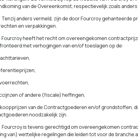
ndkoming van de Overeenkomst, respectievelijk zoals ander
enzij anders vermeld, zijn de door Fourcroy gehanteerde prijz
rechten en verpakkingen.
ourcroy heeft het recht om overeengekomen contractprijzen
ronteerd met verhogingen van en/of toeslagen op de:
achttarieven,
eferentieprijzen,
invoerrechten,
ccijnzen of andere (fiscale) heffingen,
koopprijzen van de Contractgoederen en/of grondstoffen, di
ctgoederen noodzakelijk zijn.
ourcroy is tevens gerechtigd om overeengekomen contractpr
ging van) wettelijke regelingen die leiden tot voor de branche 