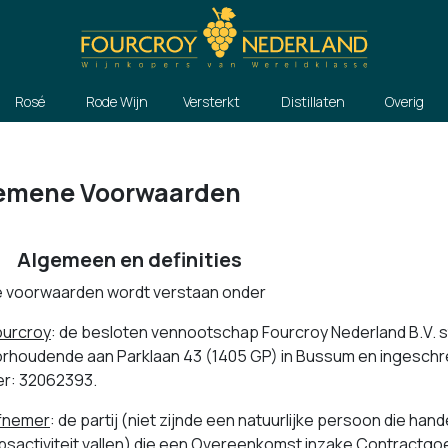
Rosé
Rode Wijn
Versterkt
Distillaten
Overig
emene Voorwaarden
lgemeen en definities
e voorwaarden wordt verstaan onder
ourcroy
: de besloten vennootschap Fourcroy Nederland B.V. s
rhoudende aan Parklaan 43 (1405 GP) in Bussum en ingeschr
r: 32062393.
fnemer
: de partij (niet zijnde een natuurlijke persoon die hand
sactiviteit vallen) die een Overeenkomst inzake Contractgoe