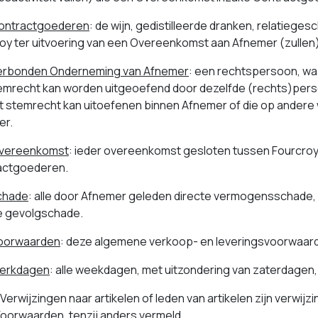
ontractgoederen
: de wijn, gedistilleerde dranken, relatiege
oy ter uitvoering van een Overeenkomst aan Afnemer (zullen
erbonden Onderneming van Afnemer
: een rechtspersoon, waa
emrecht kan worden uitgeoefend door dezelfde (rechts)persoon
t stemrecht kan uitoefenen binnen Afnemer of die op andere 
er.
vereenkomst
: ieder overeenkomst gesloten tussen Fourcroy
actgoederen.
chade
: alle door Afnemer geleden directe vermogensschade,
e gevolgschade.
oorwaarden
: deze algemene verkoop- en leveringsvoorwaard
erkdagen
: alle weekdagen, met uitzondering van zaterdagen
erwijzingen naar artikelen of leden van artikelen zijn verwijzin
oorwaarden, tenzij anders vermeld.