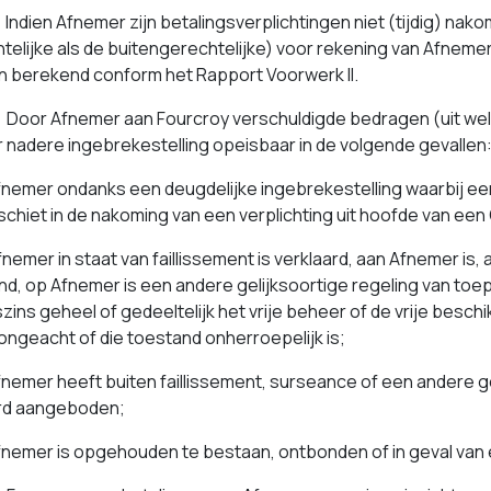
ndien Afnemer zijn betalingsverplichtingen niet (tijdig) nako
telijke als de buitengerechtelijke) voor rekening van Afneme
 berekend conform het Rapport Voorwerk II.
oor Afnemer aan Fourcroy verschuldigde bedragen (uit wel
 nadere ingebrekestelling opeisbaar in de volgende gevallen
emer ondanks een deugdelijke ingebrekestelling waarbij een 
schiet in de nakoming van een verplichting uit hoofde van e
emer in staat van faillissement is verklaard, aan Afnemer is, 
nd, op Afnemer is een andere gelijksoortige regeling van t
zins geheel of gedeeltelijk het vrije beheer of de vrije besc
ongeacht of die toestand onherroepelijk is;
emer heeft buiten faillissement, surseance of een andere ge
rd aangeboden;
emer is opgehouden te bestaan, ontbonden of in geval van e