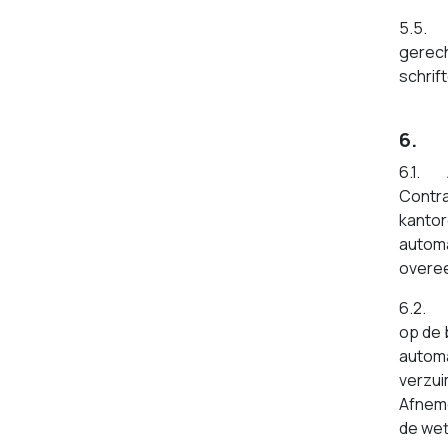
5.5. F
gerech
schrif
6. 
6.1. A
Contra
kantor
automa
overee
6.2. I
op de 
automa
verzui
Afneme
de wet