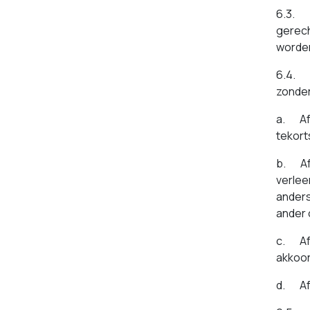
6.3. I
gerech
worden
6.4. D
zonder
a. Afn
tekort
b. Afn
verlee
anders
ander 
c. Afn
akkoo
d. Afn