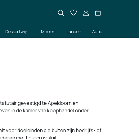
Dessertwijn
Merken
Landen
Actie
tatutair gevestigd te Apeldoorn en
even in de kamer van koophandel onder
elt voor doeleinden die buiten zijn bedrijfs- of
deren met Fourcroy sluit.