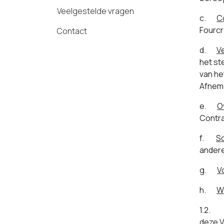
Veelgestelde vragen
c.
C
Fourcr
Contact
d.
V
het st
van he
Afnem
e.
O
Contr
f.
S
ander
g.
V
h.
W
1.2. V
deze V