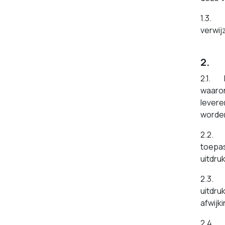
1.3. I
verwij
2. 
2.1. D
waaron
levere
worden
2.2. D
toepas
uitdru
2.3. A
uitdru
afwijk
2.4. T