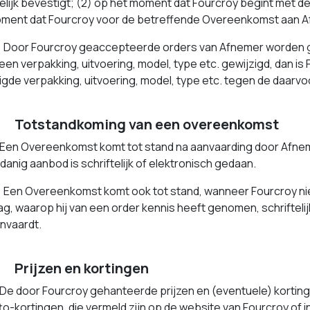
telijk bevestigt; (2) op het moment dat Fourcroy begint met d
ment dat Fourcroy voor de betreffende Overeenkomst aan A
oor Fourcroy geaccepteerde orders van Afnemer worden ge
Is een verpakking, uitvoering, model, type etc. gewijzigd, dan 
igde verpakking, uitvoering, model, type etc. tegen de daarvo
otstandkoming van een overeenkomst
en Overeenkomst komt tot stand na aanvaarding door Afneme
danig aanbod is schriftelijk of elektronisch gedaan.
en Overeenkomst komt ook tot stand, wanneer Fourcroy niet 
g, waarop hij van een order kennis heeft genomen, schriftelijk
anvaardt.
rijzen en kortingen
e door Fourcroy gehanteerde prijzen en (eventuele) kortinge
to-kortingen, die vermeld zijn op de website van Fourcroy of i