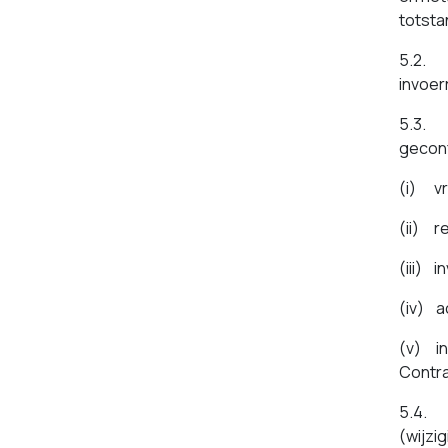
totsta
5.2. T
invoer
5.3. F
geconf
(i) vr
(ii) r
(iii) 
(iv) a
(v) in
Contra
5.4. F
(wijzi