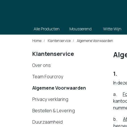
Alle Producten
Mousserend
Witte Wijn
Home
Klantenservice
Algemene Voorwaarden
Alg
Klantenservice
Over ons
1. A
Team Fourcroy
In dez
Algemene Voorwaarden
a.
F
Privacy verklaring
kantoo
numme
Bestellen & Levering
b.
A
Duurzaamheid
beroep