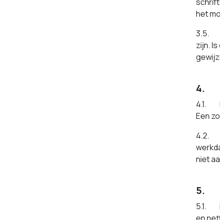
schrif
het mo
3.5. D
zijn. 
gewijz
4. T
4.1. E
Een zo
4.2. E
werkda
niet a
5. P
5.1. D
en net