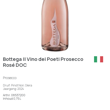
Bottega Il Vino dei Poeti Prosecco
Rosé DOC
Prosecco
Druif: Pinot Noir, Glera
Jaargang: 2024
Artnr. 08537200
Inhoud 0,75 L