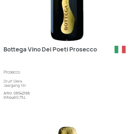
Bottega Vino Dei Poeti Prosecco
Prosecco
Druif: Glera
Jaargang: NV
Artnr. 08542198
Inhoud 0,75 L