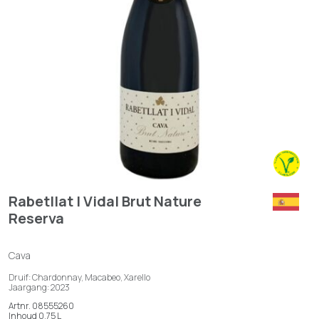
Rabetllat I Vidal Brut Nature
Reserva
Cava
Druif: Chardonnay, Macabeo, Xarello
Jaargang: 2023
Artnr. 08555260
Inhoud 0,75 L