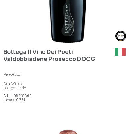
Bottega Il Vino Dei Poeti
Valdobbiadene Prosecco DOCG
Prosecco
Druif: Glera
Jaargang: NV
Artnr. 08548860
Inhoud 0,75 L