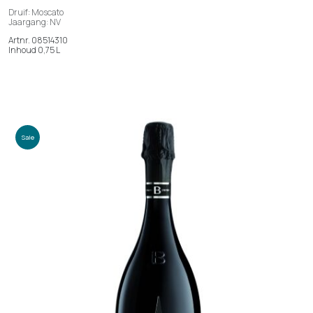
Druif: Moscato
Jaargang: NV
Artnr. 08514310
Inhoud 0,75 L
Sale