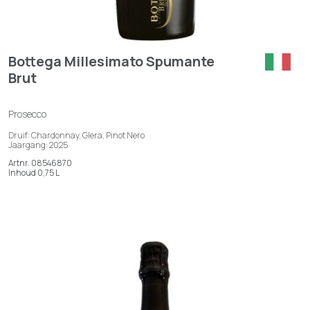
Bottega Millesimato Spumante
Brut
Prosecco
Druif: Chardonnay, Glera, Pinot Nero
Jaargang: 2025
Artnr. 08546870
Inhoud 0,75 L