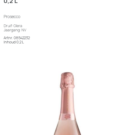
0,2 L
Prosecco
Druif: Glera
Jaargang: NV
Artnr. 08542232
Inhoud 0,2 L