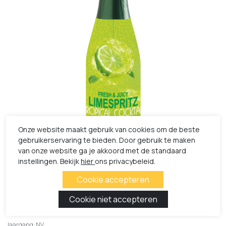
Onze website maakt gebruik van cookies om de beste
gebruikerservaring te bieden. Door gebruik te maken
van onze website ga je akkoord met de standaard
instellingen. Bekijk
hier
ons privacybeleid.
Bottega Lime Spritz
Overige mousserende wijn
Jaargang: NV