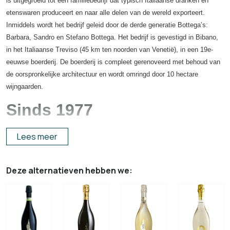
is uitgegroeid tot een familiebedrijf dat typisch Italiaanse dranken en
etenswaren produceert en naar alle delen van de wereld exporteert.
Inmiddels wordt het bedrijf geleid door de derde generatie Bottega’s:
Barbara, Sandro en Stefano Bottega. Het bedrijf is gevestigd in Bibano,
in het Italiaanse Treviso (45 km ten noorden van Venetië), in een 19e-
eeuwse boerderij. De boerderij is compleet gerenoveerd met behoud van
de oorspronkelijke architectuur en wordt omringd door 10 hectare
wijngaarden.
Sinds 1977
Bottega werd in 1977 opgericht door Aldo Bottega, een
Lees meer
meesterdistilleerder met meer dan 30 jaar ervaring. In 1983 overleed Aldo
en nam zijn zoon Sandro de leiding over. In 1992, na jaren van
onderzoek naar de productie van zachtere en rijkere distillaten, bracht
Deze alternatieven hebben we:
het bedrijf zijn eerste prosecco op de markt, al snel gevolgd door andere
mousserende wijnen.
De onderneming heeft verschillende merken onder haar hoede,
waaronder Alexander, Bottega en Cellini. Bottega produceert en