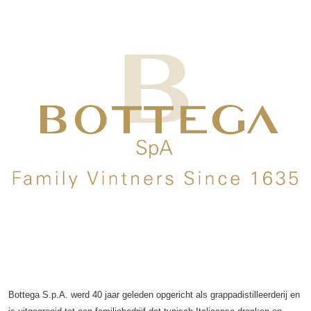
Bottega S.p.A. werd 40 jaar geleden opgericht als grappadistilleerderij en