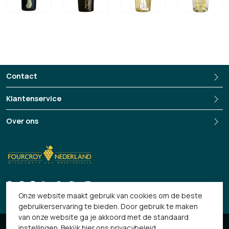
distribueert Italiaanse wijnen, grappa, likeuren en etenswaren naar meer
dan 120 landen wereldwijd. Kernwaarden van de onderneming zijn
kwaliteit (Italiaanse smaak en authenticiteit), stijl (het kenmerkende
Italiaanse gevoel voor stijl) en duurzaamheid (ondernemen met respect
voor milieu en maatschap
pij).
Contact
https://www.bottegaspa.com/en/
Klantenservice
Over ons
+3135-694 13 33
Onze website maakt gebruik van cookies om de beste
gebruikerservaring te bieden. Door gebruik te maken
van onze website ga je akkoord met de standaard
© 2026 Fourcroy
instellingen. Bekijk
hier
ons privacybeleid.