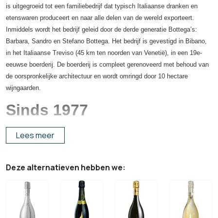
is uitgegroeid tot een familiebedrijf dat typisch Italiaanse dranken en
etenswaren produceert en naar alle delen van de wereld exporteert.
Inmiddels wordt het bedrijf geleid door de derde generatie Bottega’s:
Barbara, Sandro en Stefano Bottega. Het bedrijf is gevestigd in Bibano,
in het Italiaanse Treviso (45 km ten noorden van Venetië), in een 19e-
eeuwse boerderij. De boerderij is compleet gerenoveerd met behoud van
de oorspronkelijke architectuur en wordt omringd door 10 hectare
wijngaarden.
Sinds 1977
Bottega werd in 1977 opgericht door Aldo Bottega, een
Lees meer
meesterdistilleerder met meer dan 30 jaar ervaring. In 1983 overleed Aldo
en nam zijn zoon Sandro de leiding over. In 1992, na jaren van
onderzoek naar de productie van zachtere en rijkere distillaten, bracht
Deze alternatieven hebben we:
het bedrijf zijn eerste prosecco op de markt, al snel gevolgd door andere
mousserende wijnen.
De onderneming heeft verschillende merken onder haar hoede,