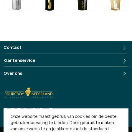
waaronder Alexander, Bottega en Cellini. Bottega produceert en
distribueert Italiaanse wijnen, grappa, likeuren en etenswaren naar meer
dan 120 landen wereldwijd. Kernwaarden van de onderneming zijn
kwaliteit (Italiaanse smaak en authenticiteit), stijl (het kenmerkende
Italiaanse gevoel voor stijl) en duurzaamheid (ondernemen met respect
voor milieu en maatschap
pij).
Contact
https://www.bottegaspa.com/en/
Klantenservice
Over ons
+3135-694 13 33
Onze website maakt gebruik van cookies om de beste
gebruikerservaring te bieden. Door gebruik te maken
van onze website ga je akkoord met de standaard