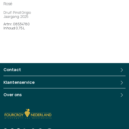
Rosé
Druif: Pinot Grigio
Jaargang: 2025
Artnr. 08534780
Inhoud 0,75 L
Contact
Klantenservice
Over ons
+3135-694 13 33