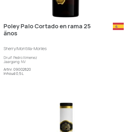
Poley Palo Cortado en rama 25
ãnos
Sherry/Montilla-Moriles
Druif: Pedro Ximenez
Jaargang: NV
Artnr. 09002820
Inhoud 0,5 L