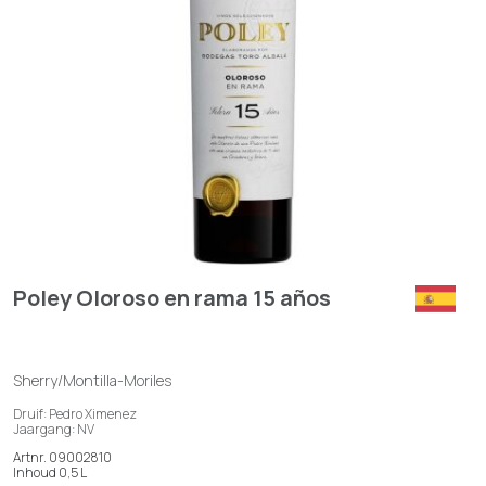
Poley Oloroso en rama 15 años
Sherry/Montilla-Moriles
Druif: Pedro Ximenez
Jaargang: NV
Artnr. 09002810
Inhoud 0,5 L