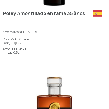
Poley Amontillado en rama 35 ãnos
Sherry/Montilla-Moriles
Druif: Pedro Ximenez
Jaargang: NV
Artnr. 09002830
Inhoud 0,5 L