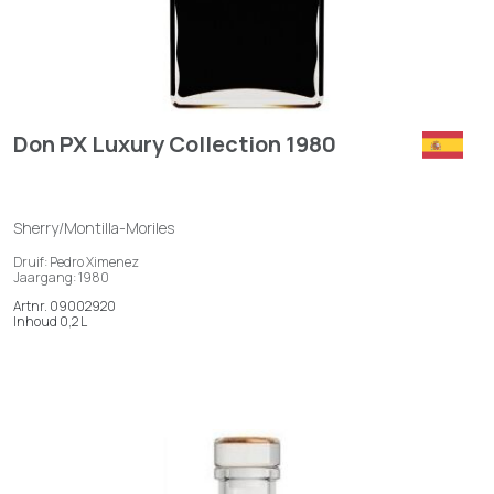
Don PX Luxury Collection 1980
Sherry/Montilla-Moriles
Druif: Pedro Ximenez
Jaargang: 1980
Artnr. 09002920
Inhoud 0,2 L