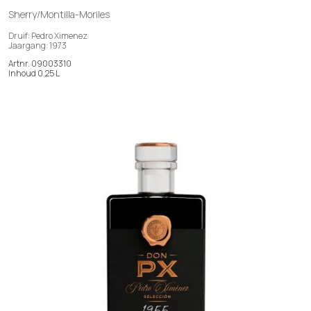
Sherry/Montilla-Moriles
Druif: Pedro Ximenez
Jaargang: 1973
Artnr. 09003310
Inhoud 0,25 L