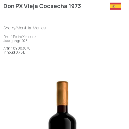
Don PX Vieja Cocsecha 1973
Sherry/Montilla-Moriles
Druif: Pedro Ximenez
Jaargang: 1973
Artnr. 09003070
Inhoud 0,75 L