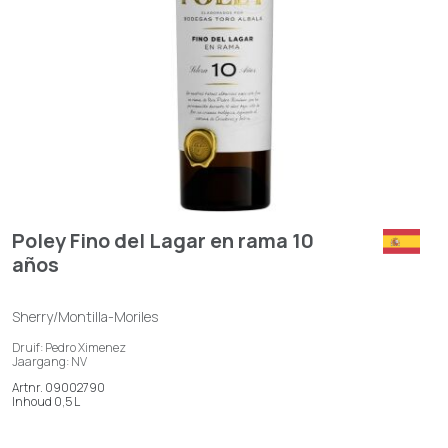
Poley Fino del Lagar en rama 10
años
Sherry/Montilla-Moriles
Druif: Pedro Ximenez
Jaargang: NV
Artnr. 09002790
Inhoud 0,5 L