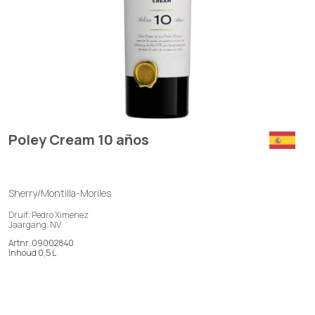
Poley Cream 10 años
Sherry/Montilla-Moriles
Druif: Pedro Ximenez
Jaargang: NV
Artnr. 09002840
Inhoud 0,5 L