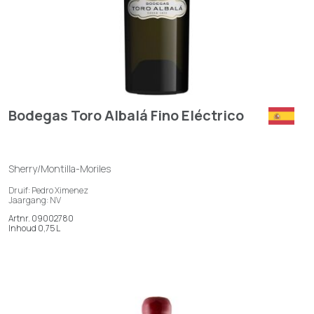
Bodegas Toro Albalá Fino Eléctrico
Sherry/Montilla-Moriles
Druif: Pedro Ximenez
Jaargang: NV
Artnr. 09002780
Inhoud 0,75 L