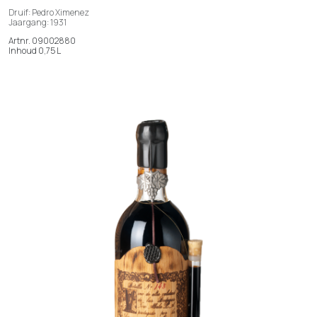
Druif: Pedro Ximenez
Jaargang: 1931
Artnr. 09002880
Inhoud 0,75 L