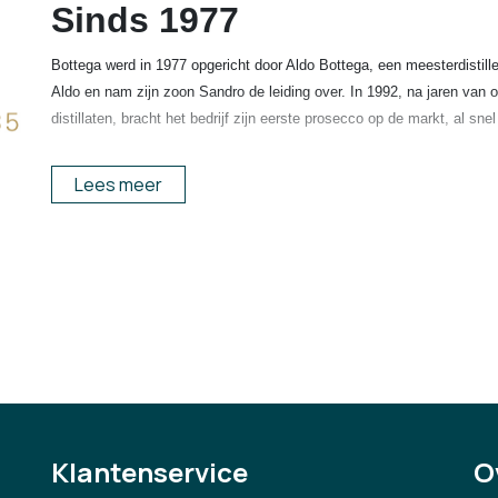
Sinds 1977
Bottega werd in 1977 opgericht door Aldo Bottega, een meesterdistill
Aldo en nam zijn zoon Sandro de leiding over. In 1992, na jaren van 
distillaten, bracht het bedrijf zijn eerste prosecco op de markt, al s
De onderneming heeft verschillende merken onder haar hoede, waarond
Lees meer
distribueert Italiaanse wijnen, grappa, likeuren en etenswaren naar 
onderneming zijn kwaliteit (Italiaanse smaak en authenticiteit), stijl (
duurzaamheid (ondernemen met respect voor milieu en maatschap
pij
https://www.bottegaspa.com/en/
Klantenservice
O