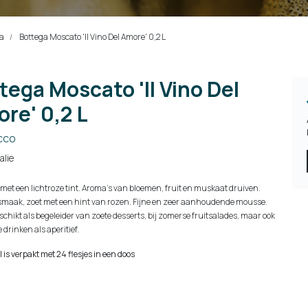
a
Bottega Moscato 'Il Vino Del Amore' 0,2 L
tega Moscato 'Il Vino Del
re' 0,2 L
cco
talie
 met een lichtroze tint. Aroma's van bloemen, fruit en muskaat druiven.
 smaak, zoet met een hint van rozen. Fijne en zeer aanhoudende mousse.
chikt als begeleider van zoete desserts, bij zomerse fruitsalades, maar ook
e drinken als aperitief.
el is verpakt met 24 flesjes in een doos