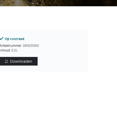
Op voorraad
Artikelnummer
08503080
Inhoud
0,2 L
Downloaden