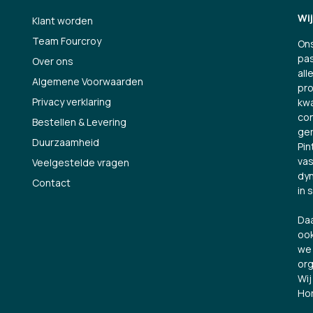
Wi
Klant worden
Team Fourcroy
Ons
pas
Over ons
all
Algemene Voorwaarden
pro
Privacy verklaring
kwa
con
Bestellen & Levering
ge
Duurzaamheid
Pin
vas
Veelgestelde vragen
dyn
Contact
in 
Daa
ook
we 
org
Wij
Hor