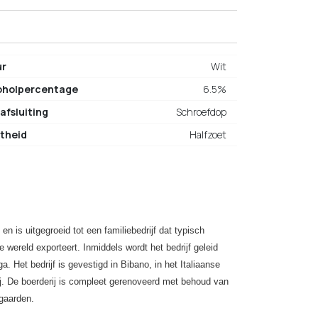
ur
Wit
oholpercentage
6.5%
afsluiting
Schroefdop
theid
Halfzoet
en is uitgegroeid tot een familiebedrijf dat typisch
 wereld exporteert. Inmiddels wordt het bedrijf geleid
 Het bedrijf is gevestigd in Bibano, in het Italiaanse
j. De boerderij is compleet gerenoveerd met behoud van
ngaarden.