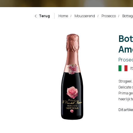
Terug
Home
Mousserend
Prosecco
Botteg
Bot
Amo
Prose
I
Strogeel,
Delicate
Prima ges
heerlijk t
Dit artik