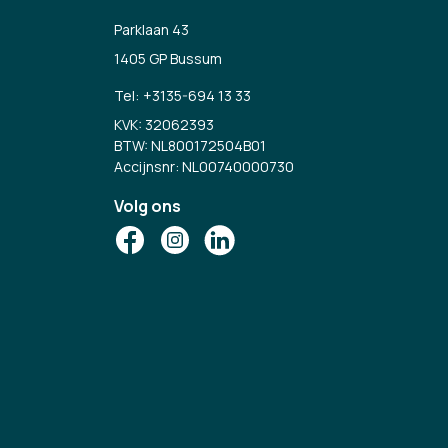
Parklaan 43
1405 GP Bussum
Tel:
+3135-694 13 33
KVK: 32062393
BTW: NL800172504B01
Accijnsnr: NL00740000730
Volg ons