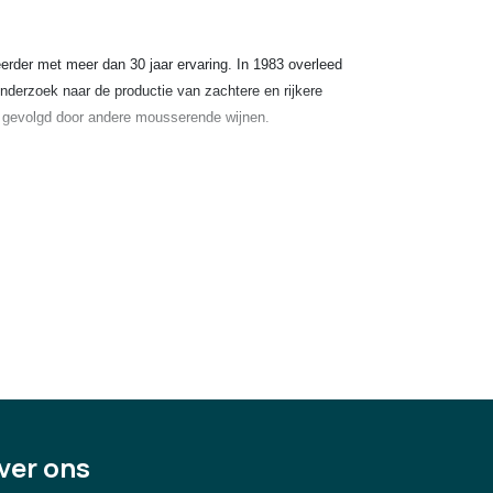
eerder met meer dan 30 jaar ervaring. In 1983 overleed
onderzoek naar de productie van zachtere en rijkere
nel gevolgd door andere mousserende wijnen.
er Alexander, Bottega en Cellini. Bottega produceert en
meer dan 120 landen wereldwijd. Kernwaarden van de
het kenmerkende Italiaanse gevoel voor stijl) en
).
ver ons