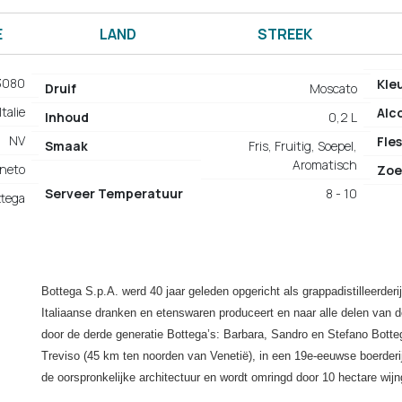
E
LAND
STREEK
3080
Kle
Druif
Moscato
Italie
Alc
Inhoud
0,2 L
NV
Fles
Smaak
Fris, Fruitig, Soepel,
Aromatisch
neto
Zoe
Serveer Temperatuur
8 - 10
ttega
Bottega S.p.A. werd 40 jaar geleden opgericht als grappadistilleerderij 
Italiaanse dranken en etenswaren produceert en naar alle delen van de
door de derde generatie Bottega’s: Barbara, Sandro en Stefano Bottega.
Treviso (45 km ten noorden van Venetië), in een 19e-eeuwse boerderi
de oorspronkelijke architectuur en wordt omringd door 10 hectare wij