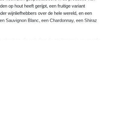
n op hout heeft gerijpt, een fruitige variant
der wijnliefhebbers over de hele wereld, en een
 een Sauvignon Blanc, een Chardonnay, een Shiraz
 structuur, die ook door de gastronomie op waarde