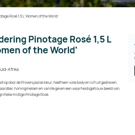
tage Rosé 1,5 L 'Women of the World'
dering Pinotage Rosé 1,5 L
men of the World'
uid-Afrika
alt op door de Provençaalse kleur, heeft een volle body en is fruit gedreven.
s, aardbei, honingmeloen en vanille geven een waarheidsgetrouw beeld van
nifieke mistige Pinotage Rosé.