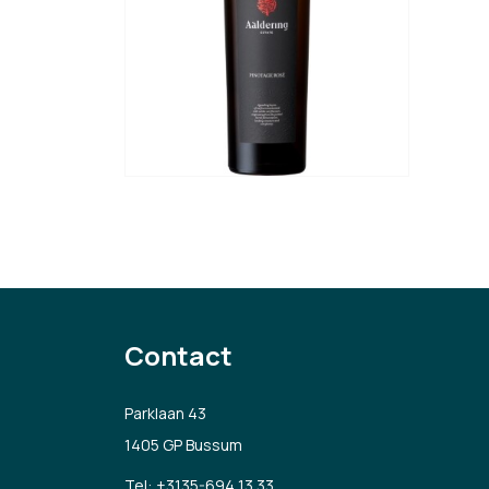
Contact
Parklaan 43
1405 GP Bussum
Tel:
+3135-694 13 33