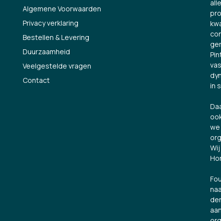
all
Algemene Voorwaarden
pro
Privacy verklaring
kwa
con
Bestellen & Levering
ge
Duurzaamheid
Pin
vas
Veelgestelde vragen
dyn
Contact
in 
Daa
ook
we 
org
Wij
Hor
Fou
naa
den
aan
org