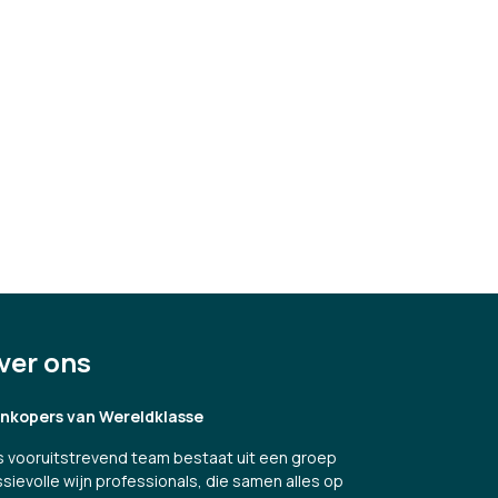
ver ons
jnkopers van Wereldklasse
 vooruitstrevend team bestaat uit een groep
sievolle wijn professionals, die samen alles op