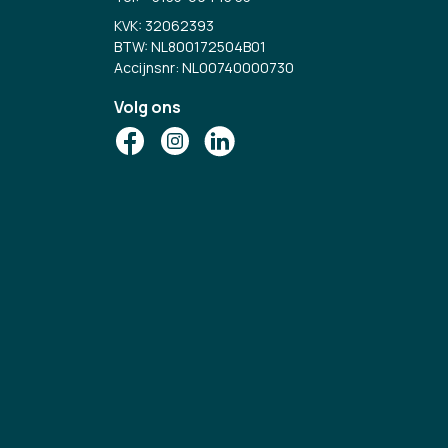
KVK: 32062393
BTW: NL800172504B01
Accijnsnr: NL00740000730
Volg ons