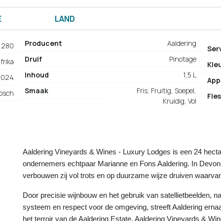
E
LAND
Producent
Aaldering
1280
Ser
Druif
Pinotage
frika
Kle
Inhoud
1,5 L
2024
App
Smaak
Fris, Fruitig, Soepel,
bosch
Fles
Kruidig, Vol
Aaldering Vineyards & Wines - Luxury Lodges is een 24 hecta
ondernemers echtpaar Marianne en Fons Aaldering. In Devon V
verbouwen zij vol trots en op duurzame wijze druiven waarva
Door precisie wijnbouw en het gebruik van satellietbeelden, n
systeem en respect voor de omgeving, streeft Aaldering ernaa
het terroir van de Aaldering Estate. Aaldering Vineyards & Win