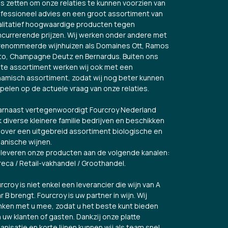
es zetten om onze relaties te kunnen voorzien van
fessioneel advies en een groot assortiment van
litatief hoogwaardige producten tegen
currerende prijzen. Wij werken onder andere met
renommeerde wijnhuizen als Domaines Ott, Ramos
to, Champagne Deutz en Bernardus. Buiten ons
te assortiment werken wij ook met een
amisch assortiment, zodat wij nog beter kunnen
spelen op de actuele vraag van onze relaties.
rnaast vertegenwoordigt Fourcroy Nederland
 diverse kleinere familie bedrijven en beschikken
over een uitgebreid assortiment biologische en
anische wijnen.
 leveren onze producten aan de volgende kanalen:
eca / Retail-vakhandel / Groothandel.
rcroy is niet enkel een leverancier die wijn van A
r B brengt. Fourcroy is uw partner in wijn. Wij
ken met u mee, zodat u het beste kunt bieden
 uw klanten of gasten. Dankzij onze platte
anisatie en korte lijnen kunnen wij als team snel