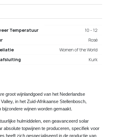
veer Temperatuur
10 - 12
ur
Rosé
ellatie
Women of the World
afsluiting
Kurk
re groot wijnlandgoed van het Nederlandse
alley, in het Zuid-Afrikaanse Stellenbosch,
n bijzondere wijnen worden gemaakt.
atuurlijke hulmiddelen, een geavanceerd solar
r absolute topwijnen te produceren, specifiek voor
es heeft zich gespecialiseerd in de productie van