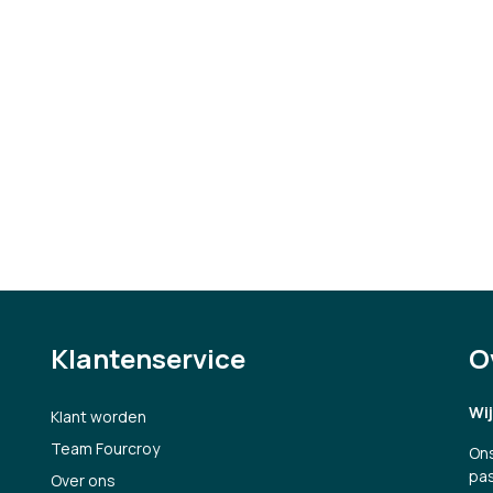
Klantenservice
O
Wi
Klant worden
Team Fourcroy
Ons
pas
Over ons