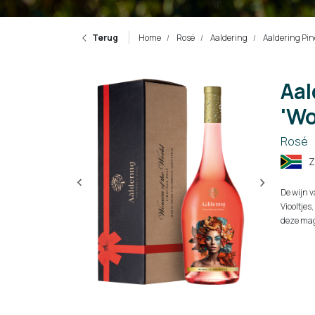
Terug
Home
Rosé
Aaldering
Aaldering Pino
Aal
'Wo
Rosé
Z
De wijn v
Viooltje
deze mag