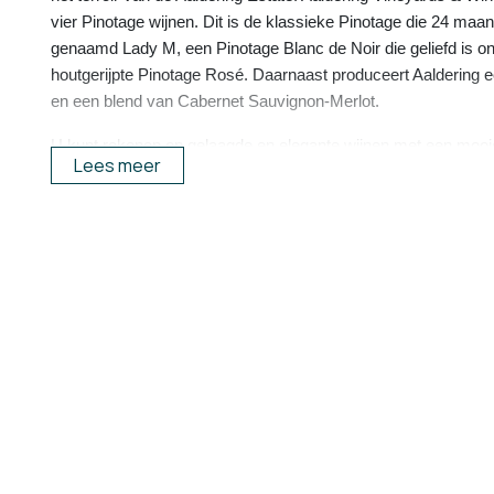
vier Pinotage wijnen. Dit is de klassieke Pinotage die 24 maande
genaamd Lady M, een Pinotage Blanc de Noir die geliefd is on
houtgerijpte Pinotage Rosé. Daarnaast produceert Aaldering
en een blend van Cabernet Sauvignon-Merlot.
U kunt rekenen op gelaagde en elegante wijnen met een mooie
Lees meer
worden geschat. © Aaldering Vineyards & Wines
https://www.aaldering.co.za/