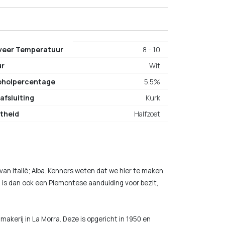
veer Temperatuur
8 - 10
ur
Wit
oholpercentage
5.5%
afsluiting
Kurk
theid
Halfzoet
rt van Italië; Alba. Kenners weten dat we hier te maken
 is dan ook een Piemontese aanduiding voor bezit,
makerij in La Morra. Deze is opgericht in 1950 en