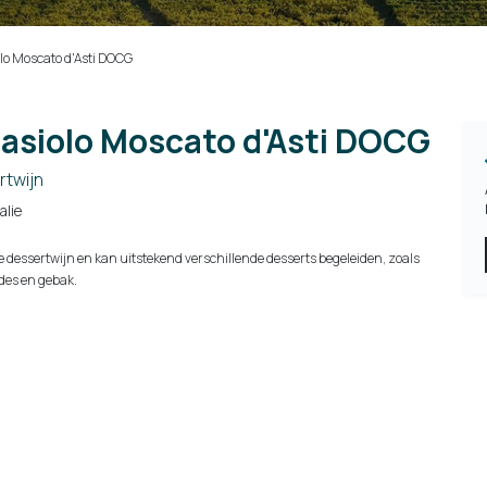
lo Moscato d'Asti DOCG
asiolo Moscato d'Asti DOCG
twijn
talie
 dessertwijn en kan uitstekend verschillende desserts begeleiden, zoals
ades en gebak.