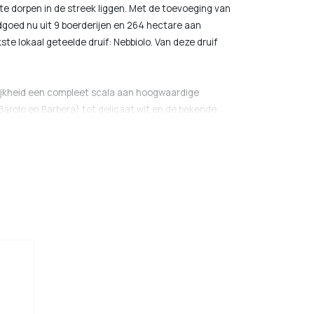
te dorpen in de streek liggen. Met de toevoeging van
dgoed nu uit 9 boerderijen en 264 hectare aan
ste lokaal geteelde druif: Nebbiolo. Van deze druif
lijkheid een compleet scala aan hoogwaardige
Barolo en Barbera) tot delicaat wit en de bekende
lie in het bezit van maar liefst 5 Barolo-Cru’s; Il
fani. Deze vormen samen met de ‘gewone’ Barolo en
lexe wijnen met kenmerkende aroma’s van rood fruit,
nnines en een hoog alcoholpercentage waardoor ze