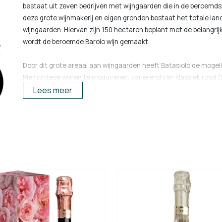
bestaat uit zeven bedrijven met wijngaarden die in de beroemds
deze grote wijnmakerij en eigen gronden bestaat het totale lan
wijngaarden. Hiervan zijn 150 hectaren beplant met de belangrijk
wordt de beroemde Barolo wijn gemaakt.
Door dit grote areaal aan wijngaarden heeft Batasiolo de moge
Piemontese wijnen te produceren, variërend van klassiek rood (
sprankelende Moscato d’Asti.
Lees meer
Naast een ruim assortiment Piemontese wijnen, is de Dogliani fami
Boscareto, Briccolina, Brunate, Cerequio en Bussia vigneto Bo
Barolo riserva, het hart van Batasiolo. Barolo-wijnen zijn comp
bloemen, teer en drop. Ze hebben een hoge zuurgraad, veel ta
uitermate geschikt zijn om te ouderen.
https://batasiolo.com/eng/