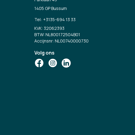
1405 GP Bussum
Tel:
+3135-694 13 33
KVK: 32062393
BTW: NL800172504B01
Accijnsnr: NL00740000730
Volg ons