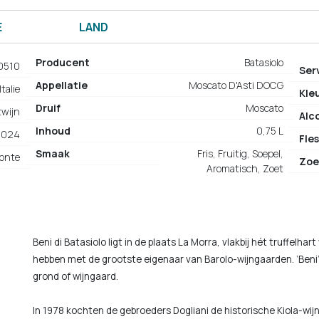
E
LAND
Producent
Batasiolo
0510
Ser
Appellatie
Moscato D'Asti DOCG
Italie
Kle
Druif
Moscato
twijn
Alc
Inhoud
0,75 L
2024
Fles
Smaak
Fris, Fruitig, Soepel,
onte
Zoe
Aromatisch, Zoet
Beni di Batasiolo ligt in de plaats La Morra, vlakbij hét truffelha
hebben met de grootste eigenaar van Barolo-wijngaarden. ‘Beni’
grond of wijngaard.
In 1978 kochten de gebroeders Dogliani de historische Kiola-wijn