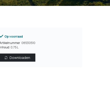
Op voorraad
Artikelnummer
08530510
Inhoud
0,75 L
Downloaden