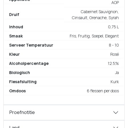
AOP
Cabernet Sauvignon,
Druif
Cinsault, Grenache, Syrah
Inhoud
0,75 L
Smaak
Fris, Fruitig, Soepel, Elegant
Serveer Temperatuur
8 - 10
Kleur
Rosé
Alcoholpercentage
12.5%
Biologisch
Ja
Flesafsluiting
Kurk
Omdoos
6 flessen per doos
Proefnotitie
Land