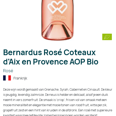
Bernardus Rosé Coteaux
d'Aix en Provence AOP Bio
Rosé
Frankrijk
Deze wijn wordt gemaakt van Grenache, Syrah, Cabernet en Cinsault. De kleur
is jeugdig, levendig zalmroze. De neus is helder en delicaat, alsof je een duik
neemt in vers zomerfruit. De smaak is ‘crisp’, fris en vol van smaak met een
mooie mineraliteit en elegantie met mooie tonen van rood fruit, witte perzik,
grapefruit zest en een hint van kruiden in de afdronk. Een rosé met superieure
kwaliteit waarmee liefdevolle zomerherinneringen worden versterkt.