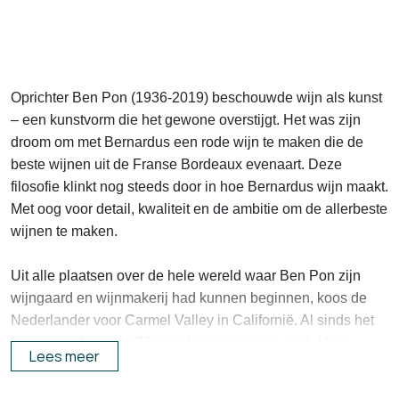
Oprichter Ben Pon (1936-2019) beschouwde wijn als kunst
– een kunstvorm die het gewone overstijgt. Het was zijn
droom om met Bernardus een rode wijn te maken die de
beste wijnen uit de Franse Bordeaux evenaart. Deze
filosofie klinkt nog steeds door in hoe Bernardus wijn maakt.
Met oog voor detail, kwaliteit en de ambitie om de allerbeste
wijnen te maken.
Uit alle plaatsen over de hele wereld waar Ben Pon zijn
wijngaard en wijnmakerij had kunnen beginnen, koos de
Nederlander voor Carmel Valley in Californië. Al sinds het
begin van de jaren ‘70 van de vorige eeuw ontdekken
Lees meer
steeds meer wijnbouwers hoe geschikt deze relatief nieuwe
wijnstreek is voor het verbouwen van Bordeaux