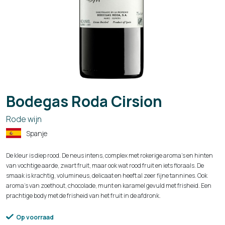
Bodegas Roda Cirsion
Rode wijn
Spanje
De kleur is diep rood. De neus intens, complex met rokerige aroma's en hinten
van vochtige aarde, zwart fruit, maar ook wat rood fruit en iets floraals. De
smaak is krachtig, volumineus, delicaat en heeft al zeer fijne tannines. Ook
aroma's van zoethout, chocolade, munt en karamel gevuld met frisheid. Een
prachtige body met de frisheid van het fruit in de afdronk.
Op voorraad