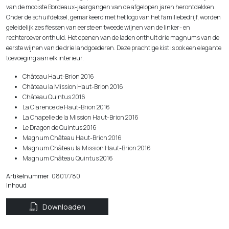
van de mooiste Bordeaux-jaargangen van de afgelopen jaren herontdekken.
Onder de schuifdeksel, gemarkeerd met het logo van het familiebedrijf, worden
geleidelijk zes flessen van eerste en tweede wijnen van de linker- en
rechteroever onthuld. Het openen van de laden onthult drie magnums van de
eerste wijnen van de drie landgoederen. Deze prachtige kist is ook een elegante
toevoeging aan elk interieur.
Château Haut-Brion 2016
Château la Mission Haut-Brion 2016
Château Quintus 2016
La Clarence de Haut-Brion 2016
La Chapelle de la Mission Haut-Brion 2016
Le Dragon de Quintus 2016
Magnum Château Haut-Brion 2016
Magnum Château la Mission Haut-Brion 2016
Magnum Château Quintus 2016
Artikelnummer
08017780
Inhoud
Downloaden