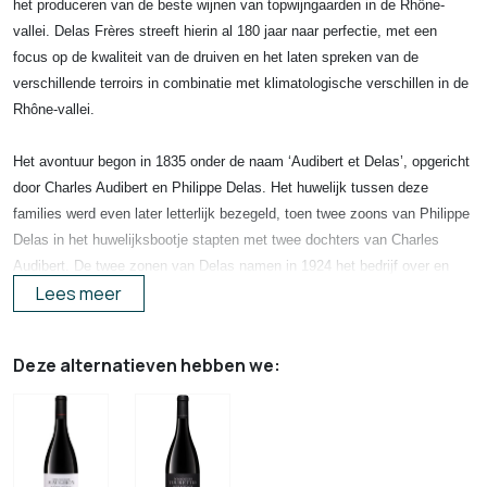
het produceren van de beste wijnen van topwijngaarden in de Rhône-
vallei. Delas Frères streeft hierin al 180 jaar naar perfectie, met een
focus op de kwaliteit van de druiven en het laten spreken van de
verschillende terroirs in combinatie met klimatologische verschillen in de
Rhône-vallei.
Het avontuur begon in 1835 onder de naam ‘Audibert et Delas’, opgericht
door Charles Audibert en Philippe Delas. Het huwelijk tussen deze
families werd even later letterlijk bezegeld, toen twee zoons van Philippe
Delas in het huwelijksbootje stapten met twee dochters van Charles
Audibert. De twee zonen van Delas namen in 1924 het bedrijf over en
Lees meer
veranderden de naam in ‘Delas Frères’.
Het bedrijf begon met wijngaarden op de steile, granietachtige hellingen
Deze alternatieven hebben we:
van de Hermitageheuvel. Nadat de gebroeders Delas het bedrijf
overnamen bleven de inspanningen van de Frères echter niet beperkt tot
deze appellatie. Zo werden er onder andere wijngaarden aangeschaft in
Châteauneuf-du-Pape, de bekendste appellatie in de Zuidelijke Rhône-
vallei. Het familiebedrijf groeide onder leiding van de Frères uit tot één