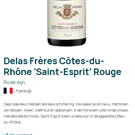
Delas Frères Côtes-du-
Rhône 'Saint-Esprit' Rouge
Rode wijn
Frankrijk
Diep rode kleur met een donkere schittering. Klassieke Syrah neus, met tonen
van bessen, violen, zoethout en specerijen. In de mond een volle ronde smaak
met delicate tannines. Saint-Esprit is een unieke wijn in de appellatie Côtes-
du-Rhône.