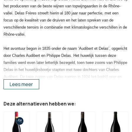
het produceren van de beste wijnen van topwijngaarden in de Rhône-
vallei. Delas Frères streeft hierin al 180 jaar naar perfectie, met een
focus op de kwaliteit van de druiven en het laten spreken van de
verschillende terroirs in combinatie met klimatologische verschillen in de
Rhône-vallei.
Het avontuur begon in 1835 onder de naam ‘Audibert et Delas’, opgericht
door Charles Audibert en Philippe Delas. Het huwelijk tussen deze
families werd even later letterlijk bezegeld, toen twee zoons van Philippe
Delas in het huwelijksbootje stapten met twee dochters van Charles
Audibert. De twee zonen van Delas namen in 1924 het bedrijf over en
Lees meer
veranderden de naam in ‘Delas Frères’.
Het bedrijf begon met wijngaarden op de steile, granietachtige hellingen
Deze alternatieven hebben we:
van de Hermitageheuvel. Nadat de gebroeders Delas het bedrijf
overnamen bleven de inspanningen van de Frères echter niet beperkt tot
deze appellatie. Zo werden er onder andere wijngaarden aangeschaft in
Châteauneuf-du-Pape, de bekendste appellatie in de Zuidelijke Rhône-