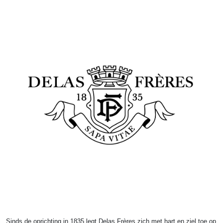
Sinds de oprichting in 1835 legt Delas Frères zich met hart en ziel toe op