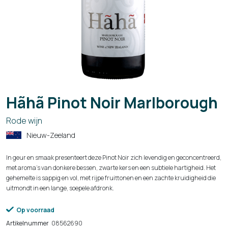
Hãhã Pinot Noir Marlborough
Rode wijn
Nieuw-Zeeland
In geur en smaak presenteert deze Pinot Noir zich levendig en geconcentreerd,
met aroma’s van donkere bessen, zwarte kers en een subtiele hartigheid. Het
gehemelte is sappig en vol, met rijpe fruittonen en een zachte kruidigheid die
uitmondt in een lange, soepele afdronk.
Op voorraad
Artikelnummer
08562690