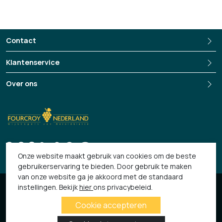
Zeeland laten zien, wijnen die een diep gevoel van
herkomst, verbondenheid en vreugde uitdragen.
Hãhã-wijnen brengen mensen samen, roepen lachende
Contact
momenten op en maken alledaagse gelegenheden
Klantenservice
bijzonder. Ze vertellen een verhaal van familie, van land en
van gemeenschap, een verhaal dat wordt gedeeld in elke
Over ons
glasrand, bij elk gesprek en in elke adem die verbindt.
+3135-694 13 33
Hãhã Wine - Home
Onze website maakt gebruik van cookies om de beste
gebruikerservaring te bieden. Door gebruik te maken
van onze website ga je akkoord met de standaard
© 2026 Fourcroy
instellingen. Bekijk
hier
ons privacybeleid.
Algemene Voorwaarden
Privacy verklaring