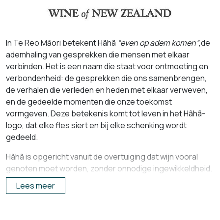
In Te Reo Māori betekent Hãhã
“even op adem komen”
,
de
ademhaling van gesprekken die mensen met elkaar
verbinden. Het is een naam die staat voor ontmoeting en
verbondenheid: de gesprekken die ons samenbrengen,
de verhalen die verleden en heden met elkaar verweven,
en de gedeelde momenten die onze toekomst
vormgeven. Deze betekenis komt tot leven in het Hãhã-
logo, dat elke fles siert en bij elke schenking wordt
gedeeld.
Hãhã is opgericht vanuit de overtuiging dat wijn vooral
genoten moet worden, zonder onnodige ingewikkeldheid.
Als familiebedrijf staat Hãhã voor kwaliteit, gulheid en
Lees meer
respect voor het land waarop de druiven worden
verbouwd. In Marlborough en Hawke’s Bay worden
bekroonde wijnen gemaakt die het beste van Nieuw-