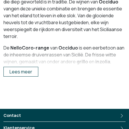
die diep geworteld is in traditie. De wijnen van
Occiduo
vangen deze unieke combinatie en brengen de essentie
van het eiland tot leven in elke slok. Van de glooiende
heuvels tot de vruchtbare kustgebieden, elke wijn
weerspiegelt de rijkdom en diversiteit van het Siciliaanse
terroir.
De
Nello
Coro
-
range
van
Occiduo
is een eerbetoon aan
de inheemse druivenrassen van Sicilië. De frisse witte
wijnen, gemaakt van onder andere
g
rillo
en
i
nzolia
,
verrassen met levendige aroma’s van citrus, perzik en
Lees meer
bloesem. Ze combineren mediterrane frisheid met een
subtiele mineraliteit. De rode wijnen, met
n
ero
d'
a
vola
en
f
rappato
, bieden diepte en complexiteit. Rijke tonen van
rijp rood fruit, kruiden en een vleugje vanille maken deze
wijnen vol en elegant.
Occiduo
brengt een moderne interpretatie van het
Contact
Siciliaanse terroir en biedt een brede selectie wijnen, van
Klantenservice
licht en verfrissend tot vol en krachtig. Elke fles is een