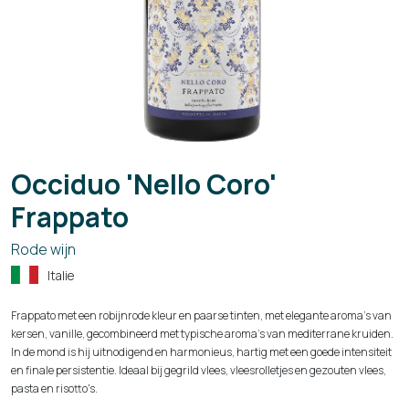
Occiduo 'Nello Coro'
Frappato
Rode wijn
Italie
Frappato met een robijnrode kleur en paarse tinten, met elegante aroma's van
kersen, vanille, gecombineerd met typische aroma's van mediterrane kruiden.
In de mond is hij uitnodigend en harmonieus, hartig met een goede intensiteit
en finale persistentie. Ideaal bij gegrild vlees, vleesrolletjes en gezouten vlees,
pasta en risotto's.