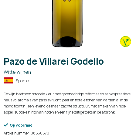
Pazo de Villarei Godello
Witte wijnen
Spanje
De wijn heeft een strogele kleur met groenachtige reflecties en een expressieve
neus vol aroma’s van passievrucht, peer en florale tonen van gardenia. In de
mond toont hij een levendige maar zachte structuur, met smaken van rijpe
appel, subtiele hints van noten en een fijne ziltige toets in de afdronk.
Op voorraad
Artikelnummer
08560870