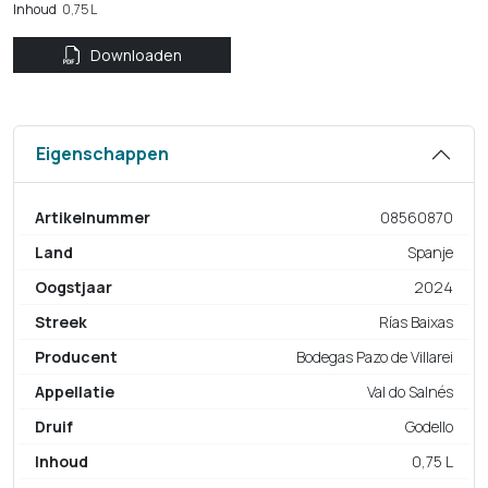
Inhoud
0,75 L
Downloaden
Eigenschappen
Artikelnummer
08560870
Land
Spanje
Oogstjaar
2024
Streek
Rías Baixas
Producent
Bodegas Pazo de Villarei
Appellatie
Val do Salnés
Druif
Godello
Inhoud
0,75 L