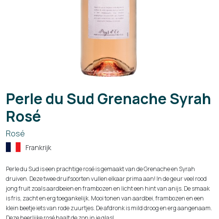
Perle du Sud Grenache Syrah
Rosé
Rosé
Frankrijk
Perle du Sud is een prachtige rosé is gemaakt van de Grenache en Syrah
druiven. Deze twee druifsoorten vullen elkaar prima aan! In de geur veel rood
jong fruit zoals aardbeien en frambozen en licht een hint van anijs. De smaak
is fris, zacht en erg toegankelijk. Mooi tonen van aardbei, frambozen en een
klein beetje iets van rode zuurtjes. De afdronk is mild droog en erg aangenaam.
Deze heerlijke rosé haalt de zon in je glas!