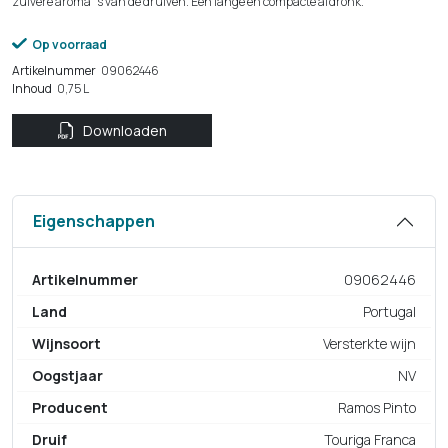
zuivere aroma´s van de druiven. Een lange en compacte afdronk.
Op voorraad
Artikelnummer
09062446
Inhoud
0,75 L
Downloaden
Eigenschappen
Artikelnummer
09062446
Land
Portugal
Wijnsoort
Versterkte wijn
Oogstjaar
NV
Producent
Ramos Pinto
Druif
Touriga Franca