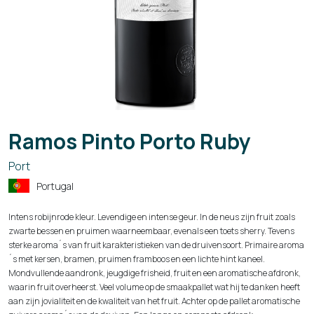
Ramos Pinto Porto Ruby
Port
Portugal
Intens robijnrode kleur. Levendige en intense geur. In de neus zijn fruit zoals
zwarte bessen en pruimen waarneembaar, evenals een toets sherry. Tevens
sterke aroma´s van fruit karakteristieken van de druivensoort. Primaire aroma
´s met kersen, bramen, pruimen framboos en een lichte hint kaneel.
Mondvullende aandronk, jeugdige frisheid, fruit en een aromatische afdronk,
waarin fruit overheerst. Veel volume op de smaakpallet wat hij te danken heeft
aan zijn jovialiteit en de kwaliteit van het fruit. Achter op de pallet aromatische