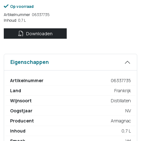
Op voorraad
Artikelnummer
06337735
Inhoud
0,7 L
Downloaden
Eigenschappen
Artikelnummer
06337735
Land
Frankrijk
Wijnsoort
Distillaten
Oogstjaar
NV
Producent
Armagnac
Inhoud
0,7 L
Smaak
Vol