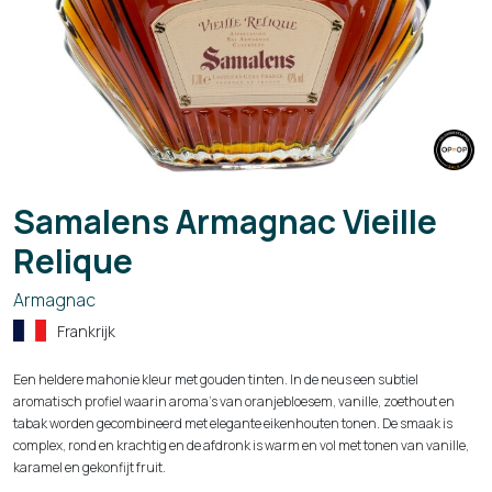
Samalens Armagnac Vieille
Relique
Armagnac
Frankrijk
Een heldere mahonie kleur met gouden tinten. In de neus een subtiel
aromatisch profiel waarin aroma's van oranjebloesem, vanille, zoethout en
tabak worden gecombineerd met elegante eikenhouten tonen. De smaak is
complex, rond en krachtig en de afdronk is warm en vol met tonen van vanille,
karamel en gekonfijt fruit.