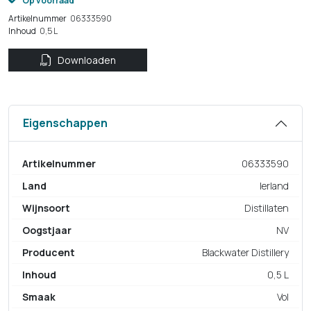
Op voorraad
Artikelnummer
06333590
Inhoud
0,5 L
Downloaden
Eigenschappen
Artikelnummer
06333590
Land
Ierland
Wijnsoort
Distillaten
Oogstjaar
NV
Producent
Blackwater Distillery
Inhoud
0,5 L
Smaak
Vol