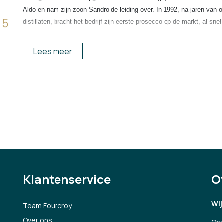
Aldo en nam zijn zoon Sandro de leiding over. In 1992, na jaren van 
distillaten, bracht het bedrijf zijn eerste prosecco op de markt, al s
De onderneming heeft verschillende merken onder haar hoede, waarond
Lees meer
distribueert Italiaanse wijnen, grappa, likeuren en etenswaren naar 
onderneming zijn kwaliteit (Italiaanse smaak en authenticiteit), stijl (
duurzaamheid (ondernemen met respect voor milieu en maatschap
pij
https://www.bottegaspa.com/en/
Klantenservice
O
Wi
Team Fourcroy
Over ons
Ons