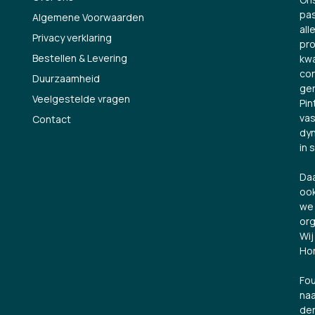
pas
Algemene Voorwaarden
all
Privacy verklaring
pro
Bestellen & Levering
kwa
con
Duurzaamheid
ge
Veelgestelde vragen
Pin
vas
Contact
dyn
in 
Daa
ook
we 
org
Wij
Hor
Fou
naa
den