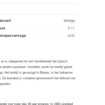
ducent
Bottega
oud
0,7 L
oholpercentage
40%
en is uitgegroeid tot een familiebedrijf dat typisch
 wereld exporteert. Inmiddels wordt het bedrijf geleid
 Het bedrijf is gevestigd in Bibano, in het Italiaanse
j. De boerderij is compleet gerenoveerd met behoud van
ngaarden.
eerder met meer dan 30 jaar ervaring. In 1983 overleed