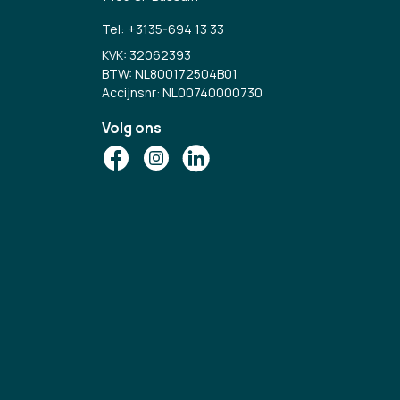
Tel:
+3135-694 13 33
KVK: 32062393
BTW: NL800172504B01
Accijnsnr: NL00740000730
Volg ons