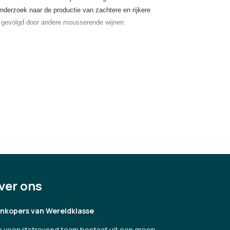
onderzoek naar de productie van zachtere en rijkere
nel gevolgd door andere mousserende wijnen.
er Alexander, Bottega en Cellini. Bottega produceert en
meer dan 120 landen wereldwijd. Kernwaarden van de
het kenmerkende Italiaanse gevoel voor stijl) en
).
ver ons
jnkopers van Wereldklasse
 vooruitstrevend team bestaat uit een groep