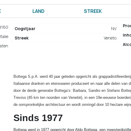
E
LAND
STREEK
Pro
9160
Oogstjaar
NV
Inh
Italie
Streek
Veneto
Alc
laten
Bottega S.p.A. werd 40 jaar geleden opgericht als grappadistilleerderij 
Italiaanse dranken en etenswaren produceert en naar alle delen van de
door de derde generatie Bottega’s: Barbara, Sandro en Stefano Bottega.
Treviso (45 km ten noorden van Venetië), in een 19e-eeuwse boerderi
de oorspronkelijke architectuur en wordt omringd door 10 hectare wij
Sinds 1977
Bottega werd in 1977 opgericht door Aldo Bottega, een meesterdistill