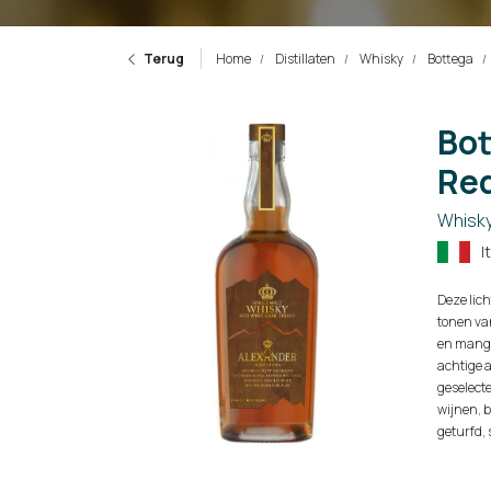
Terug
Home
Distillaten
Whisky
Bottega
Bot
Red
Whisk
I
Deze lic
tonen van
en mango.
achtige a
geselecte
wijnen, b
geturfd, 