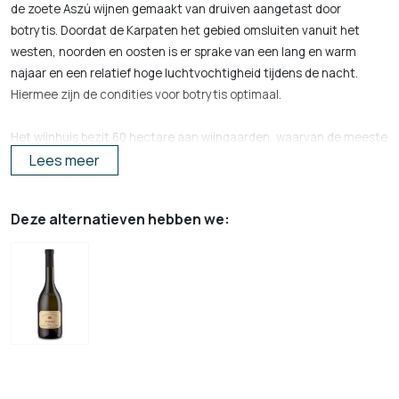
de zoete Aszú wijnen gemaakt van druiven aangetast door
botrytis. Doordat de Karpaten het gebied omsluiten vanuit het
westen, noorden en oosten is er sprake van een lang en warm
najaar en een relatief hoge luchtvochtigheid tijdens de nacht.
Hiermee zijn de condities voor botrytis optimaal.
Het wijnhuis bezit 60 hectare aan wijngaarden, waarvan de meeste
op een smal plateau gelegen zijn, 475 meter boven zeeniveau. De
Lees meer
grond van deze plateaus is van vulkanische oorsprong en bevat
hoge concentraties leem en ijzer, hetgeen zorgt voor de specifieke
Deze alternatieven hebben we:
smaak van de wijnen. Naast de prachtige zoete wijnen maakt het
huis ook een aantal mooie droge witte wijnen.
De met de hand geplukte druiven worden vervoerd in kleine kratten
genaamd “puttonyos”. De maceratie van de Aszú druiven vindt
plaats in witte, droge wijn. Het gehalte van suiker in de wijn is
afhankelijk van het aantal puttonyos van Aszú druiven, toegevoegd
aan de droge wijn. Hoe meer puttonyos, hoe zoeter en krachtiger
de wijn.