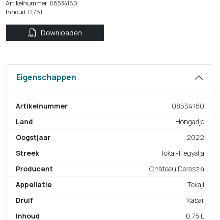
Artikelnummer
08534160
Inhoud
0,75 L
Downloaden
Eigenschappen
Artikelnummer
08534160
Land
Hongarije
Oogstjaar
2022
Streek
Tokaj-Hegyalja
Producent
Château Dereszla
Appellatie
Tokaji
Druif
Kabar
Inhoud
0,75 L