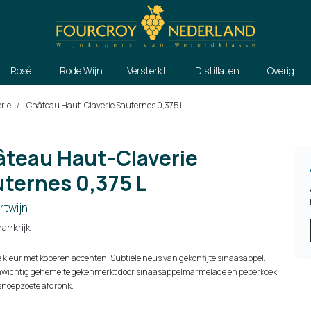
Rosé
Rode Wijn
Versterkt
Distillaten
Overig
rie
Château Haut-Claverie Sauternes 0,375 L
teau Haut-Claverie
ternes 0,375 L
twijn
rankrijk
 kleur met koperen accenten. Subtiele neus van gekonfijte sinaasappel.
enwichtig gehemelte gekenmerkt door sinaasappelmarmelade en peperkoek
snoepzoete afdronk.