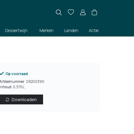
Dessertwijn
Merken
Landen
Actie
Op voorraad
Artikelnummer
09200390
Inhoud
0,375 L
Downloaden