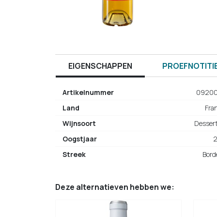
EIGENSCHAPPEN
PROEFNOTITI
Artikelnummer
0920
Land
Fran
Wijnsoort
Desser
Oogstjaar
Streek
Bord
Deze alternatieven hebben we: