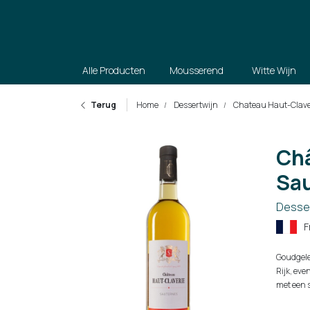
Alle Producten
Mousserend
Witte Wijn
Terug
Home
Dessertwijn
Chateau Haut-Clave
Châ
Sau
Desser
F
Goudgele
Rijk, ev
met een 