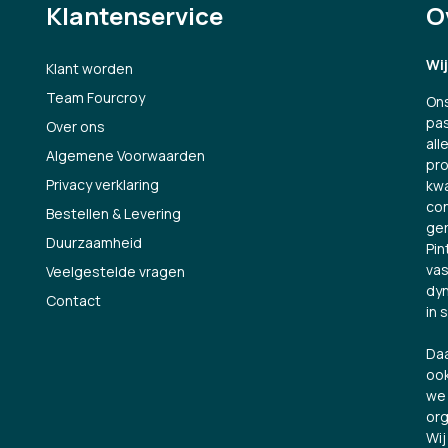
Klantenservice
O
Wi
Klant worden
Team Fourcroy
Ons
pas
Over ons
all
Algemene Voorwaarden
pro
Privacy verklaring
kwa
con
Bestellen & Levering
ge
Duurzaamheid
Pin
vas
Veelgestelde vragen
dyn
Contact
in 
Daa
ook
we 
org
Wij