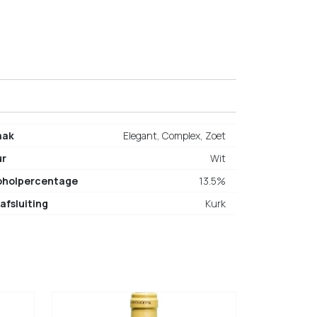
aak
Elegant, Complex, Zoet
ur
Wit
oholpercentage
13.5%
afsluiting
Kurk