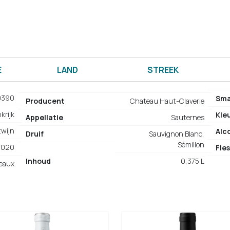
E
LAND
STREEK
0390
Sm
Producent
Chateau Haut-Claverie
krijk
Kle
Appellatie
Sauternes
twijn
Alc
Druif
Sauvignon Blanc,
Sémillon
2020
Fles
Inhoud
0,375 L
eaux