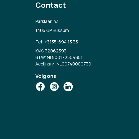
Contact
Parklaan 43
1405 GP Bussum
Tel:
+3135-694 13 33
KVK: 32062393
BTW: NL800172504B01
Accijnsnr: NL00740000730
Volg ons