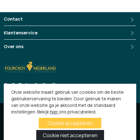
Domaine des Hauts Perrays wijnen te creëren die het
karakter van hun terroir volledig tot uiting brengen. De
Contact
combinatie van traditionele methoden en moderne
inzichten resulteert in zoete wijnen met een perfecte
Klantenservice
balans tussen frisheid, finesse en complexiteit.
Over ons
https://www.domaine-des-hauts-perrays.com/
+3135-694 13 33
Onze website maakt gebruik van cookies om de beste
gebruikerservaring te bieden. Door gebruik te maken
van onze website ga je akkoord met de standaard
© 2026 Fourcroy
instellingen. Bekijk
hier
ons privacybeleid.
Algemene Voorwaarden
Privacy verklaring