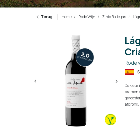
Terug
Home
Rode Wijn
Zinio Bodegas
Lágr
Lág
Cri
Rode w
S
De kleur 
bramen e
gerooste
afdronk.