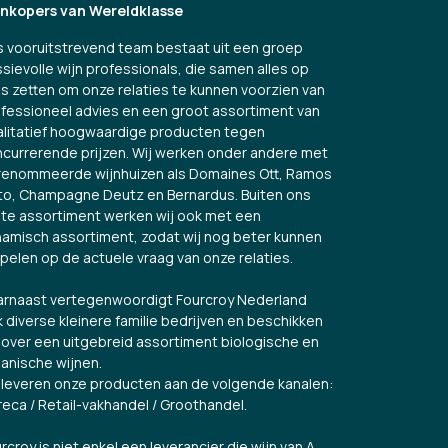
jnkopers van Wereldklasse
 vooruitstrevend team bestaat uit een groep
sievolle wijn professionals, die samen alles op
es zetten om onze relaties te kunnen voorzien van
fessioneel advies en een groot assortiment van
litatief hoogwaardige producten tegen
currerende prijzen. Wij werken onder andere met
renommeerde wijnhuizen als Domaines Ott, Ramos
to, Champagne Deutz en Bernardus. Buiten ons
te assortiment werken wij ook met een
amisch assortiment, zodat wij nog beter kunnen
spelen op de actuele vraag van onze relaties.
rnaast vertegenwoordigt Fourcroy Nederland
 diverse kleinere familie bedrijven en beschikken
over een uitgebreid assortiment biologische en
anische wijnen.
 leveren onze producten aan de volgende kanalen:
eca / Retail-vakhandel / Groothandel.
rcroy is niet enkel een leverancier die wijn van A