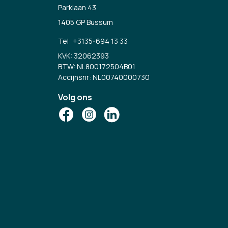
Parklaan 43
1405 GP Bussum
Tel:
+3135-694 13 33
KVK: 32062393
BTW: NL800172504B01
Accijnsnr: NL00740000730
Volg ons