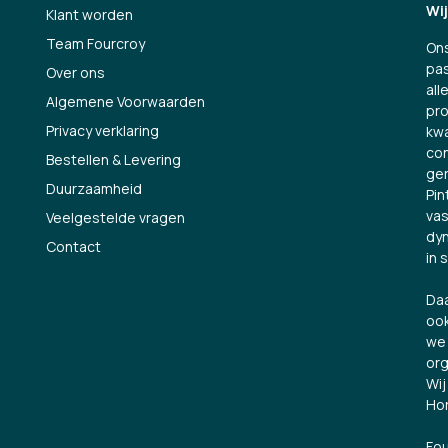
Wi
Klant worden
Team Fourcroy
Ons
pas
Over ons
all
Algemene Voorwaarden
pro
Privacy verklaring
kwa
con
Bestellen & Levering
ge
Duurzaamheid
Pin
vas
Veelgestelde vragen
dyn
Contact
in 
Daa
ook
we 
org
Wij
Hor
Fou