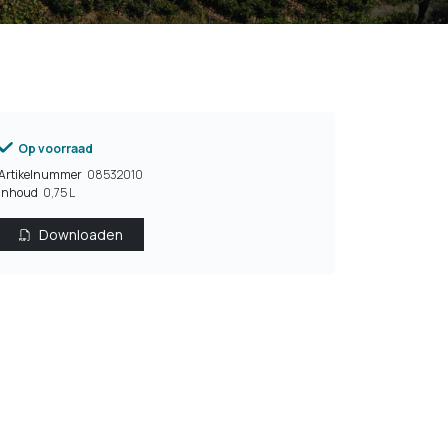
Op voorraad
Artikelnummer
08532010
Inhoud
0,75 L
Downloaden