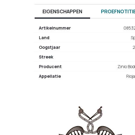
EIGENSCHAPPEN
PROEFNOTITI
Artikelnummer
0853
Land
S
Oogstjaar
Streek
Producent
Zinio Bo
Appellatie
Rioja