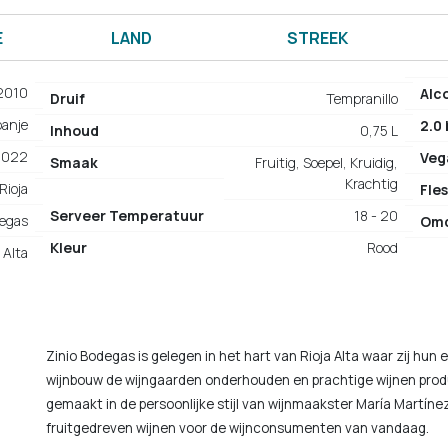
E
LAND
STREEK
2010
Alc
Druif
Tempranillo
panje
2.0
Inhoud
0,75 L
2022
Veg
Smaak
Fruitig, Soepel, Kruidig,
Krachtig
Rioja
Fles
Serveer Temperatuur
18 - 20
degas
Om
Kleur
Rood
 Alta
Zinio Bodegas is gelegen in het hart van Rioja Alta waar zij hu
wijnbouw de wijngaarden onderhouden en prachtige wijnen produ
gemaakt in de persoonlijke stijl van wijnmaakster María Martínez
fruitgedreven wijnen voor de wijnconsumenten van vandaag.