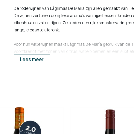
De rode wijnen van Lágrimas De María zijn allen gemaakt van Tem
De wijnen vertonen complexe aroma's van rijpe bessen, kruiden e
eikenhouten vaten rijpen. Ze bieden een rijke smaakervaring m
lange, elegante afdronk.
Voor hun witte wijnen maakt Lágrimas De María gebruik van de Te
voortbrengt met tonen van citrus, witte bloemen en een subtiele 
met een verfrissende zuurgraad en een zachte, elegante textu
Lees meer
hout gefermenteerde witte tempranillo met een voller smaakprofi
https://ziniobodegas.com/en/