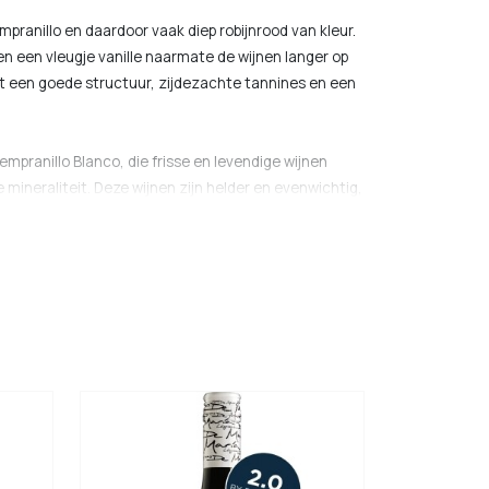
pranillo en daardoor vaak diep robijnrood van kleur.
n een vleugje vanille naarmate de wijnen langer op
et een goede structuur, zijdezachte tannines en een
mpranillo Blanco, die frisse en levendige wijnen
mineraliteit. Deze wijnen zijn helder en evenwichtig,
ur. Lágrimas De María produceert daarnaast een op
el, rijpere fruittonen en een hint van eikenhout.