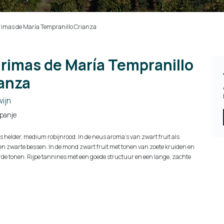
imas de María Tempranillo Crianza
rimas de María Tempranillo
anza
ijn
panje
is helder, medium robijnrood. In de neus aroma’s van zwart fruit als
n zwarte bessen. In de mond zwart fruit met tonen van zoete kruiden en
rde tonen. Rijpe tannines met een goede structuur en een lange, zachte