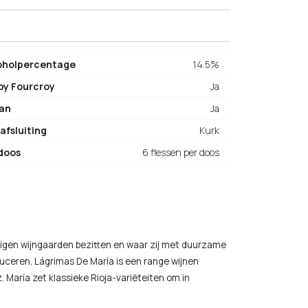
oholpercentage
14.5%
 by Fourcroy
Ja
an
Ja
afsluiting
Kurk
doos
6 flessen per doos
n eigen wijngaarden bezitten en waar zij met duurzame
ceren. Lágrimas De María is een range wijnen
. María zet klassieke Rioja-variëteiten om in