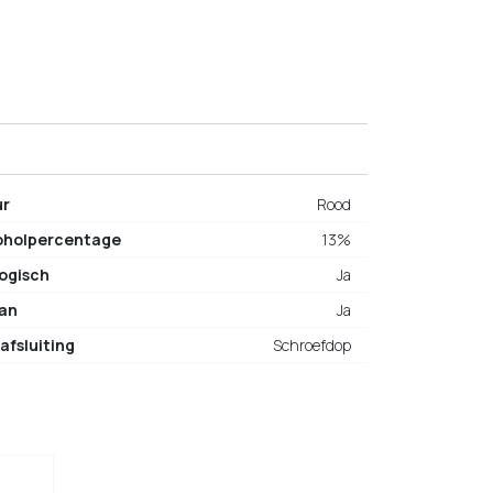
ur
Rood
oholpercentage
13%
logisch
Ja
an
Ja
afsluiting
Schroefdop