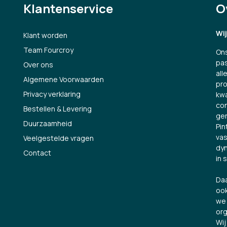
Klantenservice
O
Wi
Klant worden
Team Fourcroy
Ons
pas
Over ons
all
Algemene Voorwaarden
pro
Privacy verklaring
kwa
con
Bestellen & Levering
ge
Duurzaamheid
Pin
vas
Veelgestelde vragen
dyn
Contact
in 
Daa
ook
we 
org
Wij