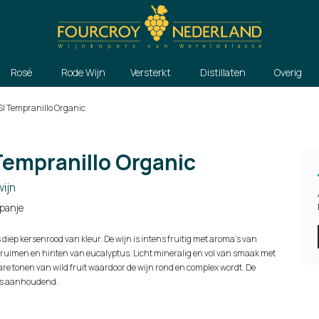
Rosé
Rode Wijn
Versterkt
Distillaten
Overig
SI Tempranillo Organic
Tempranillo Organic
ijn
panje
s diep kersenrood van kleur. De wijn is intens fruitig met aroma’s van
pruimen en hinten van eucalyptus. Licht mineralig en vol van smaak met
re tonen van wild fruit waardoor de wijn rond en complex wordt. De
is aanhoudend.