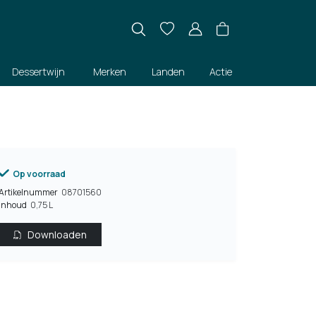
Dessertwijn
Merken
Landen
Actie
Op voorraad
Artikelnummer
08701560
Inhoud
0,75 L
Downloaden