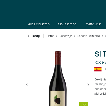
Alle Producten
Mousserend
Witte Wijn
Terug
Home
Rode Wijn
Señorio De Iniesta
SI 
Rode w
S
De wijn i
kersen, 
herkenba
afdronk 