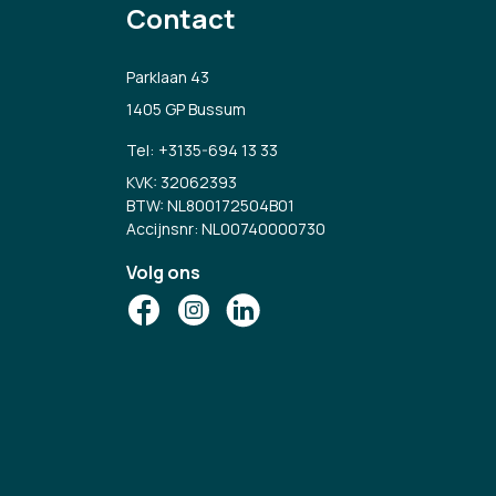
Contact
Parklaan 43
1405 GP Bussum
Tel:
+3135-694 13 33
KVK: 32062393
BTW: NL800172504B01
Accijnsnr: NL00740000730
Volg ons