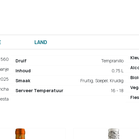
E
LAND
Kle
1560
Druif
Tempranillo
Alc
panje
Inhoud
0,75 L
Bio
2025
Smaak
Fruitig, Soepel, Kruidig
Veg
ancha
Serveer Temperatuur
16 - 18
Fles
iesta