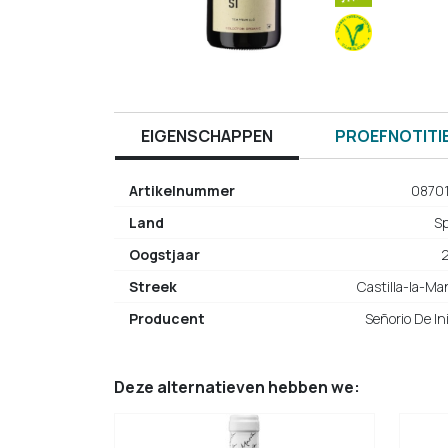
EIGENSCHAPPEN
PROEFNOTITI
Artikelnummer
0870
Land
S
Oogstjaar
Streek
Castilla-la-M
Producent
Señorio De In
Deze alternatieven hebben we: