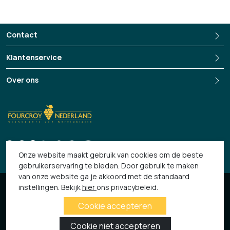
overgedragen aan de getalenteerde Rudi Schultz (een van de beroemde
wijnmakende Schultzbroers).
Contact
https://www.thelema.co.za/
Klantenservice
Over ons
+3135-694 13 33
Onze website maakt gebruik van cookies om de beste
gebruikerservaring te bieden. Door gebruik te maken
van onze website ga je akkoord met de standaard
© 2026 Fourcroy
instellingen. Bekijk
hier
ons privacybeleid.
Algemene Voorwaarden
Privacy verklaring