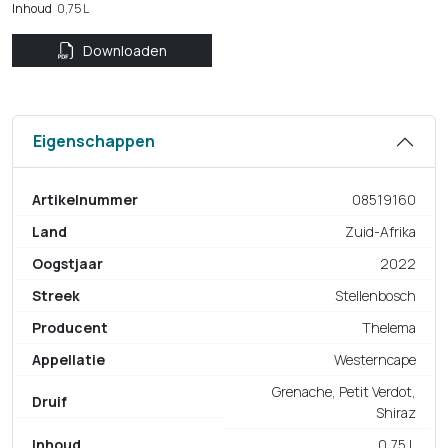
Inhoud
0,75 L
Downloaden
Eigenschappen
Artikelnummer
08519160
Land
Zuid-Afrika
Oogstjaar
2022
Streek
Stellenbosch
Producent
Thelema
Appellatie
Westerncape
Grenache, Petit Verdot,
Druif
Shiraz
Inhoud
0,75 L