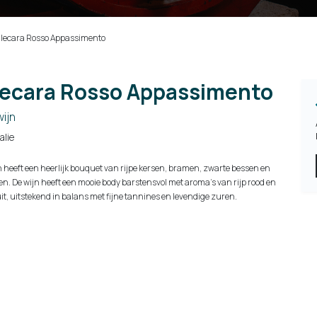
lecara Rosso Appassimento
ecara Rosso Appassimento
ijn
talie
n heeft een heerlijk bouquet van rijpe kersen, bramen, zwarte bessen en
n. De wijn heeft een mooie body barstensvol met aroma's van rijp rood en
it, uitstekend in balans met fijne tannines en levendige zuren.