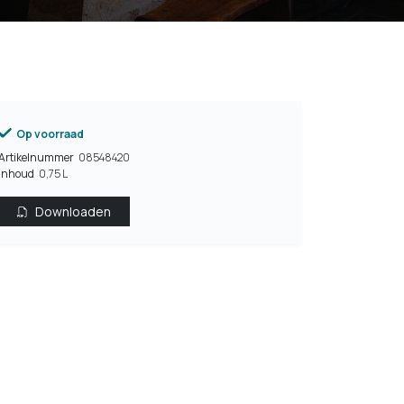
Op voorraad
Artikelnummer
08548420
Inhoud
0,75 L
Downloaden