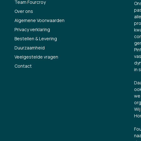
Team Fourcroy
Ons
pas
Over ons
all
Algemene Voorwaarden
pro
Privacy verklaring
kwa
con
Bestellen & Levering
ge
Duurzaamheid
Pin
vas
Veelgestelde vragen
dyn
Contact
in 
Daa
ook
we 
org
Wij
Hor
Fou
naa