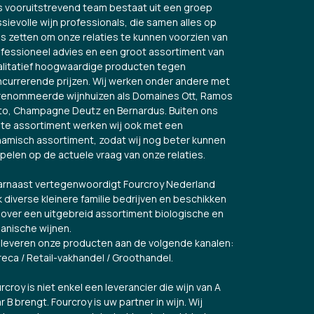
 vooruitstrevend team bestaat uit een groep
sievolle wijn professionals, die samen alles op
es zetten om onze relaties te kunnen voorzien van
fessioneel advies en een groot assortiment van
litatief hoogwaardige producten tegen
currerende prijzen. Wij werken onder andere met
renommeerde wijnhuizen als Domaines Ott, Ramos
to, Champagne Deutz en Bernardus. Buiten ons
te assortiment werken wij ook met een
amisch assortiment, zodat wij nog beter kunnen
spelen op de actuele vraag van onze relaties.
rnaast vertegenwoordigt Fourcroy Nederland
 diverse kleinere familie bedrijven en beschikken
over een uitgebreid assortiment biologische en
anische wijnen.
 leveren onze producten aan de volgende kanalen:
eca / Retail-vakhandel / Groothandel.
rcroy is niet enkel een leverancier die wijn van A
r B brengt. Fourcroy is uw partner in wijn. Wij