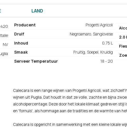
E
LAND
Producent
Progetti Agricoli
8420
Alc
Druif
Negroamaro, Sangiovese
Italie
2.0
Inhoud
0,75 L
NV
Fles
Smaak
Fruitig, Soepel, Kruidig
uglia
Zoe
Serveer Temperatuur
18 - 20
Calecara is een range wijnen van Progetti Agricoli, wat zichzel
wijnen uit Puglia. Dat houdt in dat ze volle, zachte en bijna zw
alcoholpercentage. Deze door het lokale klimaat gedreven stijl i
en 'fornuis', als hommage aan de tradities en de warmte van het
Calecara is opgericht in samenwerking met een kleine lokale wij