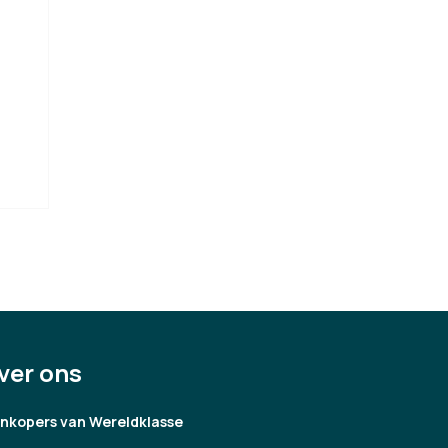
ver ons
jnkopers van Wereldklasse