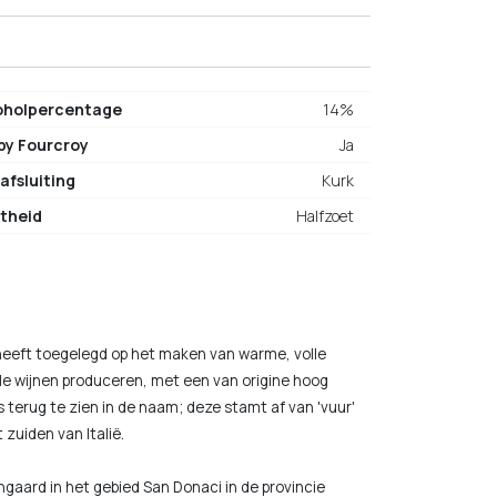
oholpercentage
14%
 by Fourcroy
Ja
afsluiting
Kurk
theid
Halfzoet
f heeft toegelegd op het maken van warme, volle
oele wijnen produceren, met een van origine hoog
s terug te zien in de naam; deze stamt af van 'vuur'
 zuiden van Italië.
ngaard in het gebied San Donaci in de provincie