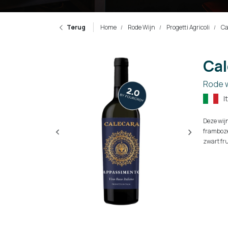
Terug
Home
Rode Wijn
Progetti Agricoli
Ca
Cal
Rode w
I
Deze wij
framboze
zwart fru