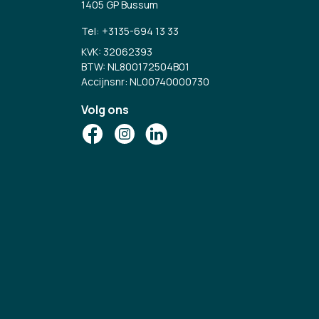
1405 GP Bussum
Tel:
+3135-694 13 33
KVK: 32062393
BTW: NL800172504B01
Accijnsnr: NL00740000730
Volg ons