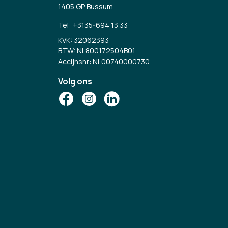
1405 GP Bussum
Tel:
+3135-694 13 33
KVK: 32062393
BTW: NL800172504B01
Accijnsnr: NL00740000730
Volg ons