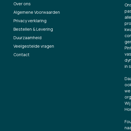
Over ons
Ons
pas
Algemene Voorwaarden
all
Privacy verklaring
pro
Bestellen & Levering
kwa
con
Duurzaamheid
ge
Veelgestelde vragen
Pin
vas
Contact
dyn
in 
Daa
ook
we 
org
Wij
Hor
Fou
naa