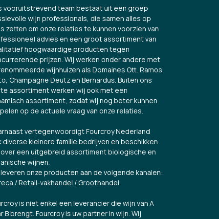
 vooruitstrevend team bestaat uit een groep
sievolle wijn professionals, die samen alles op
es zetten om onze relaties te kunnen voorzien van
fessioneel advies en een groot assortiment van
litatief hoogwaardige producten tegen
currerende prijzen. Wij werken onder andere met
renommeerde wijnhuizen als Domaines Ott, Ramos
to, Champagne Deutz en Bernardus. Buiten ons
te assortiment werken wij ook met een
amisch assortiment, zodat wij nog beter kunnen
spelen op de actuele vraag van onze relaties.
rnaast vertegenwoordigt Fourcroy Nederland
 diverse kleinere familie bedrijven en beschikken
over een uitgebreid assortiment biologische en
anische wijnen.
 leveren onze producten aan de volgende kanalen:
eca / Retail-vakhandel / Groothandel.
rcroy is niet enkel een leverancier die wijn van A
r B brengt. Fourcroy is uw partner in wijn. Wij