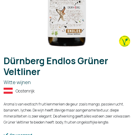
Dürnberg Endlos Grüner
Veltliner
Witte wijnen
Oostenrijk
Aroma's van exotisch fruit kenmerken de geur zoals mango, passievrucht,
bananen, lychee. De wijn heeft stevige maar aangename textuur, diepe
mineraliteit en is zeer elegant. De afwerking geeft alles wat een zeer volwassen
Grüner Veltliner te bieden heeft: body, fruit en ongelooflijke lengte.