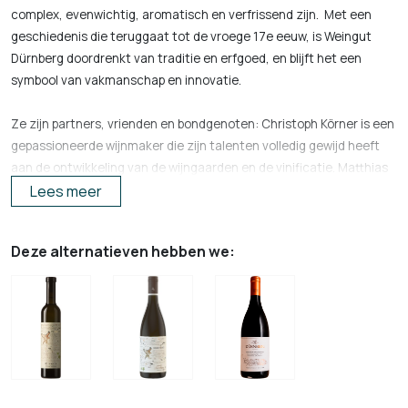
complex, evenwichtig, aromatisch en verfrissend zijn. Met een
geschiedenis die teruggaat tot de vroege 17e eeuw, is Weingut
Dürnberg doordrenkt van traditie en erfgoed, en blijft het een
symbool van vakmanschap en innovatie.
Ze zijn partners, vrienden en bondgenoten: Christoph Körner is een
gepassioneerde wijnmaker die zijn talenten volledig gewijd heeft
aan de ontwikkeling van de wijngaarden en de vinificatie. Matthias
Marchesani is als ambassadeur voor de Dürnberg wijnen overal ter
Lees meer
wereld te vinden. Hij organiseert proeverijen en geeft uitleg over de
wijnen en wat Dürnberg zo speciaal maakt. En Georg Klein draagt
Deze alternatieven hebben we:
niet alleen zorg voor de financiële en economische details, maar is
ook de drijvende kracht achter de hedendaagse
marketingactiviteiten en de soms onconventionele ideeën
hierover. Elk van deze drie mannen heeft zijn eigen mening en vaak
verschillen deze, maar uiteindelijk komen ze er altijd onder het
genot van een fles Rabenstein wel uit.
Weingut Dürnberg is gesitueerd in het dorpje Falkenstein (70 km