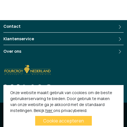
ten noorden van Wenen) in het historische hart van de
Oostenrijkse regio Weinviertel. Het klimaat heeft hete zomers en
koude winters. Tezamen met de hoge ligging van de wijngaarden
Contact
zorgt dit voor uitstekende groei van de druiven en de
geconcentreerde aroma’s.
Klantenservice
De wijnen van Dürnberg zijn vegan en het weingut is in transitie om
Over ons
biologisch te producren. Vanaf vintage 2024 zijn alle wijnen
+3135-694 13 33
biologisch gecertificeerd.
Onze website maakt gebruik van cookies om de beste
gebruikerservaring te bieden. Door gebruik te maken
van onze website ga je akkoord met de standaard
© 2026 Fourcroy
instellingen. Bekijk
hier
ons privacybeleid.
Algemene Voorwaarden