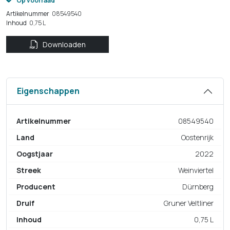
Op voorraad
Artikelnummer
08549540
Inhoud
0,75 L
Downloaden
Eigenschappen
Artikelnummer
08549540
Land
Oostenrijk
Oogstjaar
2022
Streek
Weinviertel
Producent
Dürnberg
Druif
Gruner Veltliner
Inhoud
0,75 L