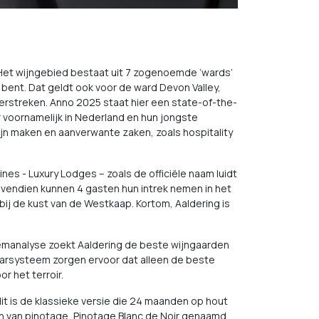
 Het wijngebied bestaat uit 7 zogenoemde ‘wards’
 bent. Dat geldt ook voor de ward Devon Valley,
rstreken. Anno 2025 staat hier een state-of-the-
 voornamelijk in Nederland en hun jongste
wijn maken en aanverwante zaken, zoals hospitality
nes - Luxury Lodges – zoals de officiële naam luidt
Bovendien kunnen 4 gasten hun intrek nemen in het
j de kust van de Westkaap. Kortom, Aaldering is
demanalyse zoekt Aaldering de beste wijngaarden
olarsysteem zorgen ervoor dat alleen de beste
r het terroir.
it is de klassieke versie die 24 maanden op hout
ijn van pinotage, Pinotage Blanc de Noir genaamd,