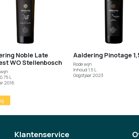
ering Noble Late
Aaldering Pinotage 1,
est WO Stellenbosch
Rode wijn
Inhoud 1,5 L
wijn
Oogstjaar 2023
0,75 L
ar 2016
ug
Klantenservice
O