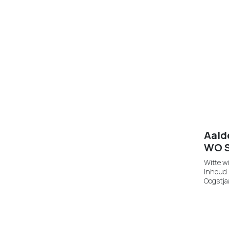
Aald
WO S
Witte w
Inhoud 
Oogstja