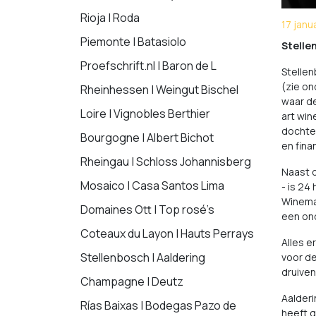
Rioja | Roda
17 janu
Piemonte | Batasiolo
Stelle
Proefschrift.nl | Baron de L
Stellen
(zie on
Rheinhessen | Weingut Bischel
waar d
Loire | Vignobles Berthier
art win
dochter
Bourgogne | Albert Bichot
en fina
Rheingau | Schloss Johannisberg
Naast d
Mosaico | Casa Santos Lima
- is 24
Winemak
Domaines Ott | Top rosé’s
een on
Coteaux du Layon | Hauts Perrays
Alles e
Stellenbosch | Aaldering
voor de
druiven
Champagne | Deutz
Aalderi
Rías Baixas | Bodegas Pazo de
heeft g