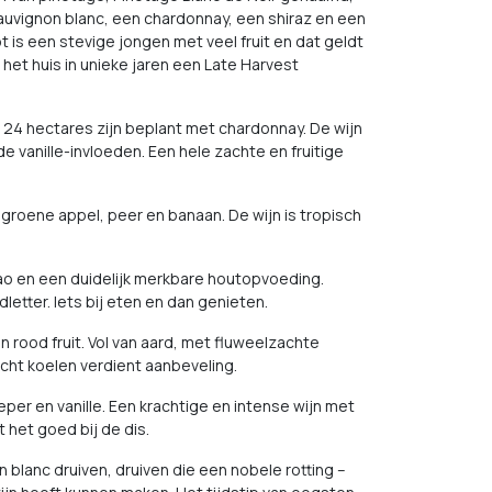
auvignon blanc, een chardonnay, een shiraz en een
is een stevige jongen met veel fruit en dat geldt
 het huis in unieke jaren een Late Harvest
de 24 hectares zijn beplant met chardonnay. De wijn
e vanille-invloeden. Een hele zachte en fruitige
 groene appel, peer en banaan. De wijn is tropisch
cao en een duidelijk merkbare houtopvoeding.
etter. Iets bij eten en dan genieten.
n rood fruit. Vol van aard, met fluweelzachte
Licht koelen verdient aanbeveling.
eper en vanille. Een krachtige en intense wijn met
t het goed bij de dis.
 blanc druiven, druiven die een nobele rotting –