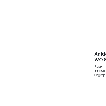
Aald
WO S
Rosé
Inhoud 
Oogstja