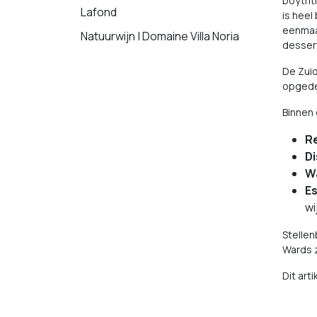
boytrit
Lafond
is heel
eenmaal
Natuurwijn | Domaine Villa Noria
dessert
De Zuid
opgedee
Binnen 
R
Di
W
E
wi
Stellen
Wards z
Dit art