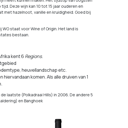
wijn heeft kunnen maken. Het tijdstip van oogsten
p tijd. Deze wijn kan 10 tot 15 jaar ouderen en
it met hazelnoot, vanille en kruidigheid. Goed bij
O staat voor Wine of Origin. Het land is
Estates bestaan.
frika kent 6
Regions.
stgebied
 bodemtype, heuvellandschap etc.
n hiervandaan komen. Als alle druiven van 1
n.
de laatste (Polkadraai Hills) in 2006. De andere 5
 Aaldering) en Banghoek