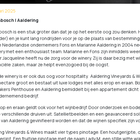
ari 2025
nbosch | Aaldering
bosch is een stuk groter dan dat je op het eerste oog zou denken.
der) en je kunt lang rondrijden voor je op de plaats van bestemming
e Nederlandse ondernemers Fons en Marianne Aaldering in 2004 nee
ery met een enthousiast team. Marianne en Fons zijn inmiddels weer
 Jacqueline heeft nu de zorg voor de winery. Zij is daar bezig met 
nciële zaken, maar ze helpt evenzogoed bij de oogst.
e winery is er ook dus oog voor hospitality. Aaldering Vineyards & Wi
 hectare groot en bestaat uit luxe lodges met alles erop en eraan. 
ers Penthouse en Aaldering bemiddelt bij een appartement dicht bi
dernemend bedrijf.
rop en eraan geldt ook voor het wijnbedrijf. Door onderzoek en bo
 verschillende druiven uit. Satellietbeelden en een geavanceerd s
 van Aaldering gevinifieerd worden en dat de wijnen specifiek zijn voo
ng Vineyards & Wines maakt vier types pinotage. Een houtgerijpte, d
erijpt. Een fruitige pinotage met de naam Lady M, een stille witte w