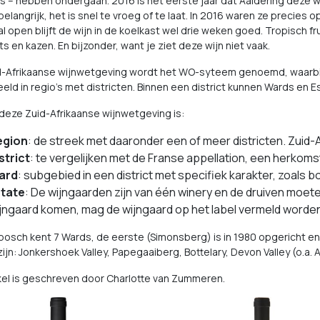
is – hebben ondergaan. 2016 is het eerste jaar dat Aaldering deze 
 belangrijk, het is snel te vroeg of te laat. In 2016 waren ze precies o
 open blijft de wijn in de koelkast wel drie weken goed. Tropisch fru
s en kazen. En bijzonder, want je ziet deze wijn niet vaak.
-Afrikaanse wijnwetgeving wordt het WO-syteem genoemd, waarbij W
ld in regio’s met districten. Binnen een district kunnen Wards en 
deze Zuid-Afrikaanse wijnwetgeving is:
egion
: de streek met daaronder een of meer districten. Zuid-A
strict
: te vergelijken met de Franse appellation, een herkom
ard
: subgebied in een district met specifiek karakter, zoals
state
: De wijngaarden zijn van één winery en de druiven moete
jngaard komen, mag de wijngaard op het label vermeld worde
bosch kent 7 Wards, de eerste (Simonsberg) is in 1980 opgericht en 
ijn: Jonkershoek Valley, Papegaaiberg, Bottelary, Devon Valley (o.a.
ikel is geschreven door Charlotte van Zummeren.