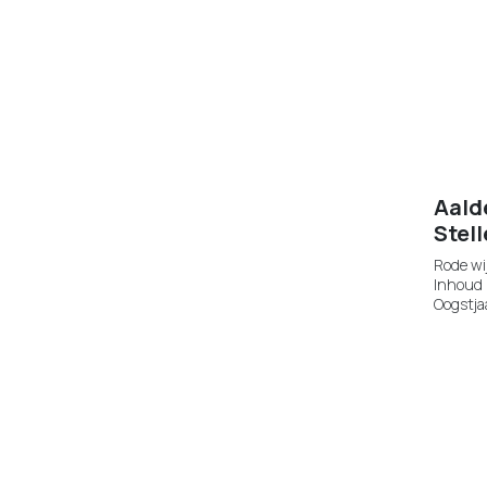
Aald
Stel
Rode wi
Inhoud 
Oogstja