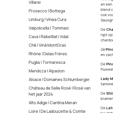
Villarei
en een 
blend v
Prosecco | Bottega
ook voo
Limburg | Vinea Cura
Sauvign
Valpolicella | Tommasi
De
Ch
rijpt o
Cava | Rabetllat i Vidal
chardo
Chili | Vinã MontGras
De
Pin
Rhône | Delas Frères
en zach
Puglia | Tormaresca
De
Pin
Fluweel
Mendoza | Alpasíon
Lady M
Alsace | Domaines Schlumberger
tannine
Château de Selle Rosé | Rosé van
De
Shi
het jaar 2024
bramen,
Alto Adige | Cantina Meran
De
Lat
Loire | De Ladoucette & Comte