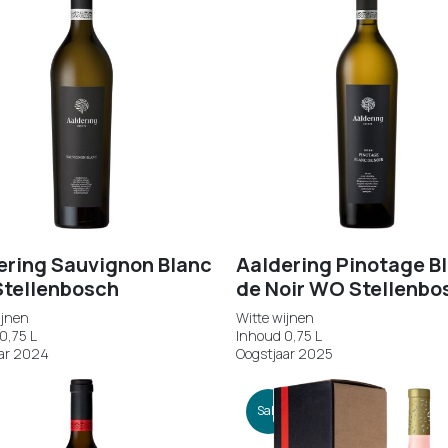
ering Sauvignon Blanc
Aaldering Pinotage B
tellenbosch
de Noir WO Stellenbo
ijnen
Witte wijnen
0,75 L
Inhoud 0,75 L
ar 2024
Oogstjaar 2025
Sale