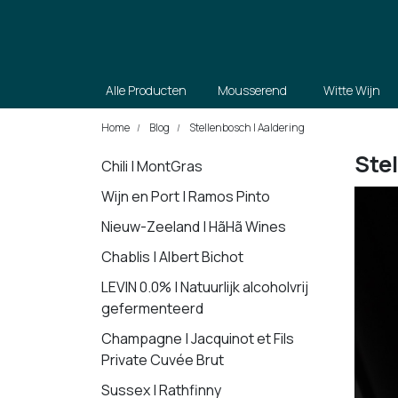
Alle Producten
Mousserend
Witte Wijn
Home
Blog
Stellenbosch | Aaldering
Ste
Chili | MontGras
Wijn en Port | Ramos Pinto
Nieuw-Zeeland | HãHã Wines
Chablis | Albert Bichot
LEVIN 0.0% | Natuurlijk alcoholvrij
gefermenteerd
Champagne | Jacquinot et Fils
Private Cuvée Brut
Sussex | Rathfinny