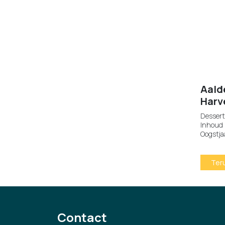
Aald
Harv
Dessert
Inhoud 
Oogstja
Ter
Contact