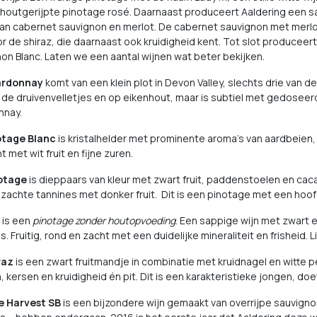
houtgerijpte pinotage rosé. Daarnaast produceert Aaldering een s
an cabernet sauvignon en merlot. De cabernet sauvignon met merlot 
r de shiraz, die daarnaast ook kruidigheid kent. Tot slot produceert
on Blanc. Laten we een aantal wijnen wat beter bekijken.
ardonnay
komt van een klein plot in Devon Valley, slechts drie van 
p de druivenvelletjes en op eikenhout, maar is subtiel met gedoseerd
nnay.
otage Blanc
is kristalhelder met prominente aroma's van aardbeien,
t met wit fruit en fijne zuren.
otage
is dieppaars van kleur met zwart fruit, paddenstoelen en ca
zachte tannines met donker fruit. Dit is een pinotage met een hoofdl
is een
pinotage zonder houtopvoeding
. Een sappige wijn met zwart e
s. Fruitig, rond en zacht met een duidelijke mineraliteit en frisheid. 
raz
is een zwart fruitmandje in combinatie met kruidnagel en witte p
 kersen en kruidigheid én pit. Dit is een karakteristieke jongen, doe
e Harvest SB
is een bijzondere wijn gemaakt van overrijpe sauvignon